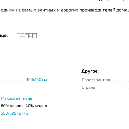
одним из самых элитных и дорогих производителей дома
еству, стилю, дизайну и надежности изделиям с мировыми
ки чистых плантаций Турции. При производстве изделий 
имер, текстиль Нamam изготавливается с помощью специа
ице:
are. Специальная пропитка тканей Microban имеете антиб
о хлопка бренд использует и другие высококачественные 
Другое:
100x150 см
Производитель
Страна
Махровая ткань
60% хлопок, 40% модал
550-599 гр/м2