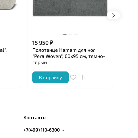
15 950
₽
8 05
l",
Полотенце Hamam для ног
Поло
"Pera Woven", 60x95 см, темно-
50x10
серый
В корзину
В 
Контакты
+7(499) 110-6300