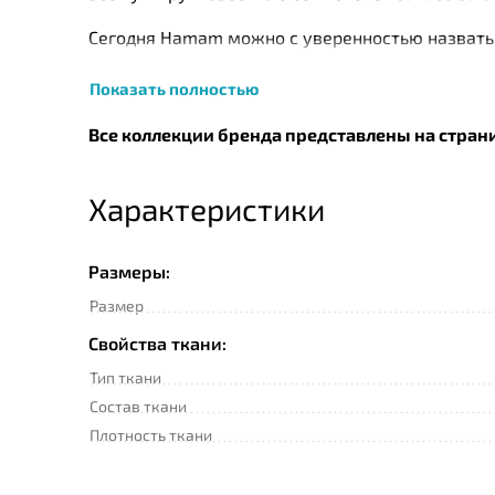
Сегодня Нamam можно с уверенностью назвать 
класса. Изделия компании не уступают по кач
Показать полностью
натурального хлопка, собранного с экологичес
турецких и швейцарских технологов. Так, напр
Все коллекции бренда представлены на стран
витамина Е и ароматическим наполнением Skinc
изначальный вид изделия до 50 стирок. Помим
Характеристики
Размеры:
Размер
Свойства ткани:
Тип ткани
Состав ткани
Плотность ткани