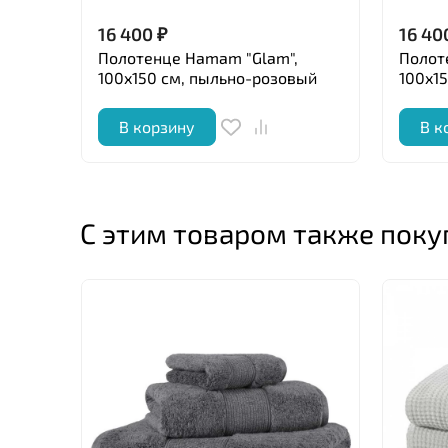
16 400
₽
16 40
Полотенце Hamam "Glam",
Полот
100x150 см, пыльно-розовый
100x1
В корзину
В к
С этим товаром также пок