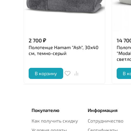
2 700
₽
14 70
Полотенце Hamam "Ash", 30x40
Полот
см, темно-серый
"Modal
светл
В корзину
В к
Покупателю
Информация
Как получить скидку
Сотрудничество
Условия оплаты
Сертификаты