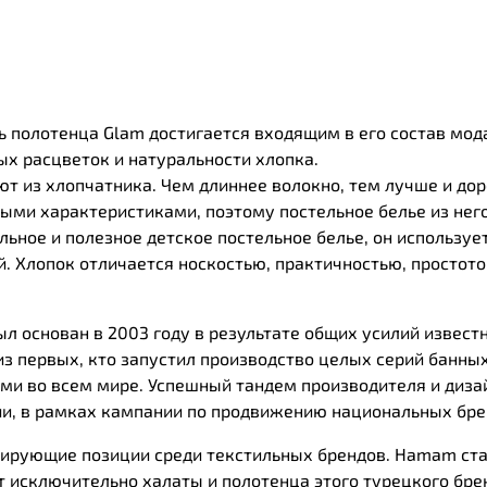
ть полотенца Glam достигается входящим в его состав мод
х расцветок и натуральности хлопка.
ют из хлопчатника. Чем длиннее волокно, тем лучше и до
ми характеристиками, поэтому постельное белье из него
ьное и полезное детское постельное белье, он использует
. Хлопок отличается носкостью, практичностью, простотой
 основан в 2003 году в результате общих усилий извест
из первых, кто запустил производство целых серий банных
ми во всем мире. Успешный тандем производителя и диза
ии, в рамках кампании по продвижению национальных бре
ирующие позиции среди текстильных брендов. Нamam ста
 исключительно халаты и полотенца этого турецкого бре