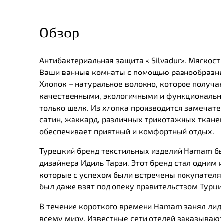
Обзор
Антибактериальная защита « Silvadur». Мягкос
Ваши ванные комнаты с помощью разнообразны
Хлопок – натуральное волокно, которое получа
качественными, экологичными и функциональны
только шелк. Из хлопка производится замечател
сатин, жаккард, различных трикотажных тканей
обеспечивает приятный и комфортный отдых.
Турецкий бренд текстильных изделий Нamam был
дизайнера Идиль Тарзи. Этот бренд стал одним 
которые с успехом были встречены покупателя
был даже взят под опеку правительством Турц
В течение короткого времени Нamam занял лид
всему миру. Известные сети отелей заказывают