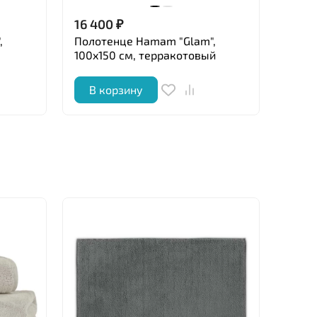
16 400
₽
16 4
,
Полотенце Hamam "Glam",
Поло
100x150 см, терракотовый
100x1
В корзину
В 