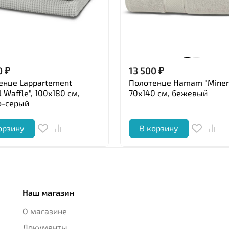
0
₽
13 500
₽
енце Lappartement
Полотенце Hamam "Minera
 Waffle", 100x180 см,
70x140 см, бежевый
о-серый
орзину
В корзину
Наш магазин
О магазине
Документы