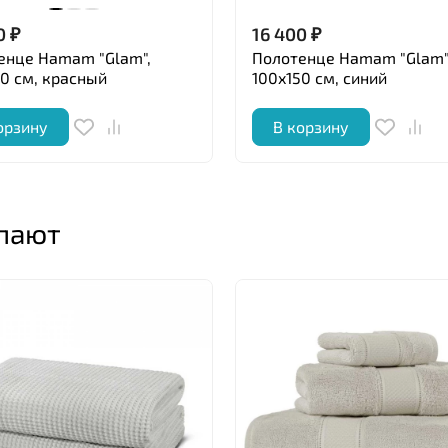
0
₽
16 400
₽
енце Hamam "Glam",
Полотенце Hamam "Glam"
50 см, красный
100x150 см, синий
орзину
В корзину
упают