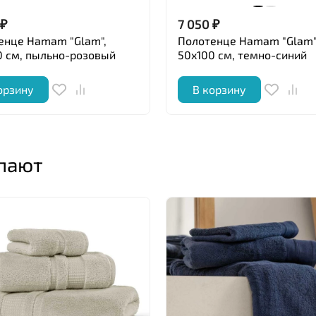
₽
7 050
₽
енце Hamam "Glam",
Полотенце Hamam "Glam"
0 см, пыльно-розовый
50x100 см, темно-синий
орзину
В корзину
упают