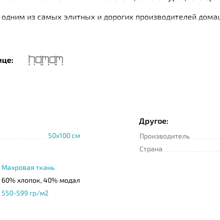
одним из самых элитных и дорогих производителей дома
еству, стилю, дизайну и надежности изделиям с мировыми
ки чистых плантаций Турции. При производстве изделий 
имер, текстиль Нamam изготавливается с помощью специа
ице:
are. Специальная пропитка тканей Microban имеете антиб
о хлопка бренд использует и другие высококачественные 
Другое:
50x100 см
Производитель
Страна
Махровая ткань
60% хлопок, 40% модал
550-599 гр/м2