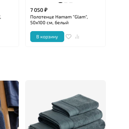
7 050
₽
7 05
,
Полотенце Hamam "Glam",
Поло
50x100 см, белый
50x10
В корзину
В 