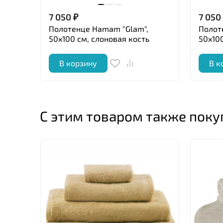
7 050
₽
7 050
Полотенце Hamam "Glam",
Полот
50x100 см, слоновая кость
50x10
В корзину
В к
С этим товаром также пок