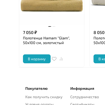
7 050
₽
8 050
Полотенце Hamam "Glam",
Полот
50x100 см, золотистый
50x100
В корзину
В к
Покупателю
Информация
Как получить скидку
Сотрудничество
Условия оплаты
Сертификаты