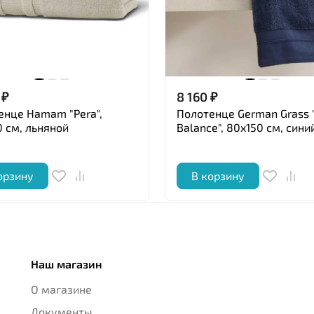
₽
8 160
₽
енце Hamam "Pera",
Полотенце German Grass 
 см, льняной
Balance", 80x150 см, сини
орзину
В корзину
Наш магазин
О магазине
Документы