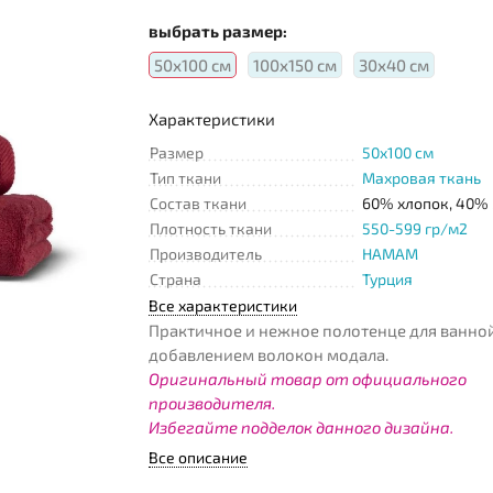
выбрать размер:
50х100 см
100х150 см
30х40 см
Характеристики
Размер
50x100 см
Тип ткани
Махровая ткань
Состав ткани
60% хлопок, 40%
Плотность ткани
550-599 гр/м2
Производитель
HAMAM
Страна
Турция
Все характеристики
Практичное и нежное полотенце для ванной
добавлением волокон модала.
Оригинальный товар от официального
производителя.
Избегайте подделок данного дизайна.
Все описание