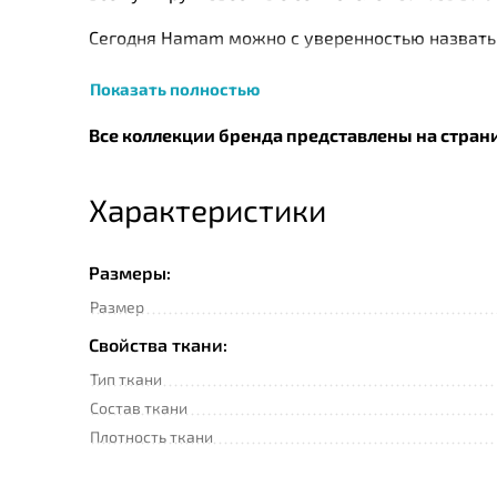
Сегодня Нamam можно с уверенностью назвать 
класса. Изделия компании не уступают по кач
Показать полностью
натурального хлопка, собранного с экологичес
турецких и швейцарских технологов. Так, напр
Все коллекции бренда представлены на стран
витамина Е и ароматическим наполнением Skinc
изначальный вид изделия до 50 стирок. Помим
Характеристики
Размеры:
Размер
Свойства ткани:
Тип ткани
Состав ткани
Плотность ткани