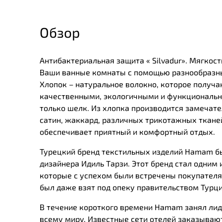
Обзор
Антибактериальная защита « Silvadur». Мягкос
Ваши ванные комнаты с помощью разнообразны
Хлопок – натуральное волокно, которое получа
качественными, экологичными и функциональны
только шелк. Из хлопка производится замечател
сатин, жаккард, различных трикотажных тканей
обеспечивает приятный и комфортный отдых.
Турецкий бренд текстильных изделий Нamam был
дизайнера Идиль Тарзи. Этот бренд стал одним 
которые с успехом были встречены покупателя
был даже взят под опеку правительством Турц
В течение короткого времени Нamam занял лид
всему миру. Известные сети отелей заказывают