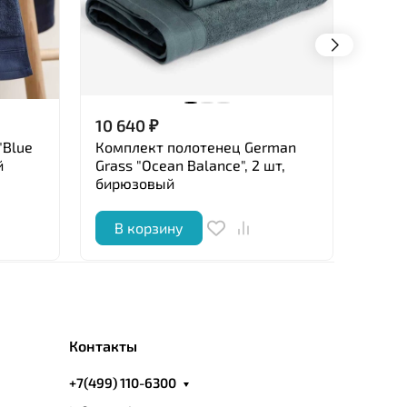
10 640
₽
26 4
"Blue
Комплект полотенец German
Полот
й
Grass "Ocean Balance", 2 шт,
100x1
бирюзовый
В корзину
В 
Контакты
+7(499) 110-6300