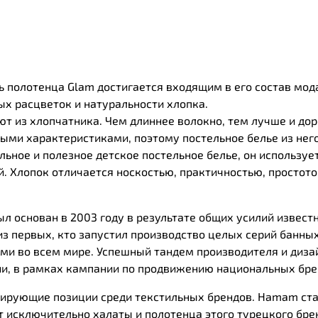
ть полотенца Glam достигается входящим в его состав мод
х расцветок и натуральности хлопка.
ют из хлопчатника. Чем длиннее волокно, тем лучше и до
ми характеристиками, поэтому постельное белье из него
ьное и полезное детское постельное белье, он использует
. Хлопок отличается носкостью, практичностью, простотой
 основан в 2003 году в результате общих усилий извест
из первых, кто запустил производство целых серий банных
ми во всем мире. Успешный тандем производителя и диза
ии, в рамках кампании по продвижению национальных бре
ирующие позиции среди текстильных брендов. Нamam ста
 исключительно халаты и полотенца этого турецкого бре