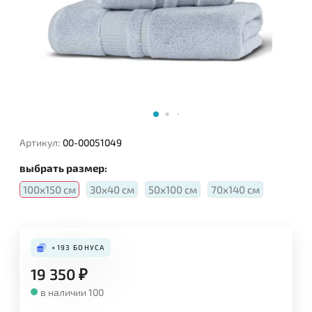
Артикул:
00-00051049
выбрать размер:
100х150 см
30х40 см
50х100 см
70х140 см
+193
БОНУСА
19 350
₽
в наличии 100