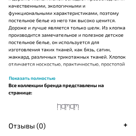
качественными, экологичными и
функциональными характеристиками, поэтому
постельное белье из него так высоко ценится.
Дороже и лучше является только шелк. Из хлопка
производится замечательное и полезное детское
постельное белье, он используется для
изготовления таких тканей, как бязь, сатин,
жаккард, различных трикотажных тканей. Хлопок
отличается носкостью, практичностью, простотой
в уходе, а хлопковое постельное белье
Показать полностью
обеспечивает приятный и комфортный отдых.
Все коллекции бренда представлены на
Турецкий бренд текстильных изделий Нamam был
странице:
основан в 2003 году в результате общих усилий
известных на то время компании ЕКЕ и турецкого
дизайнера Идиль Тарзи. Этот бренд стал одним из
первых, кто запустил производство целых серий
Отзывы (0)
банных полотенец, постельного белья и халатов,
которые с успехом были встречены покупателями