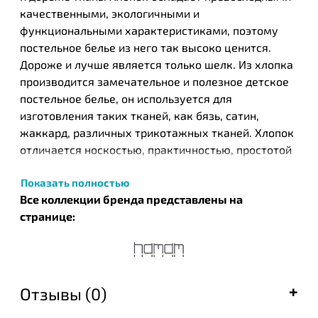
качественными, экологичными и
функциональными характеристиками, поэтому
постельное белье из него так высоко ценится.
Дороже и лучше является только шелк. Из хлопка
производится замечательное и полезное детское
постельное белье, он используется для
изготовления таких тканей, как бязь, сатин,
жаккард, различных трикотажных тканей. Хлопок
отличается носкостью, практичностью, простотой
в уходе, а хлопковое постельное белье
Показать полностью
обеспечивает приятный и комфортный отдых.
Все коллекции бренда представлены на
Турецкий бренд текстильных изделий Нamam был
странице:
основан в 2003 году в результате общих усилий
известных на то время компании ЕКЕ и турецкого
дизайнера Идиль Тарзи. Этот бренд стал одним из
первых, кто запустил производство целых серий
Отзывы (0)
банных полотенец, постельного белья и халатов,
которые с успехом были встречены покупателями