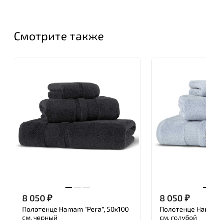
которые с успехом были встречены покупателями
во всем мире. Успешный тандем производителя и
дизайнера получил необычайную популярность и
Смотрите также
был даже взят под опеку правительством Турции,
в рамках кампании по продвижению
национальных брендов.
В течение короткого времени Нamam занял
лидирующие позиции среди текстильных брендов.
Нamam стал выбором гостиниц и салонов красоты
по всему миру. Известные сети отелей
заказывают исключительно халаты и полотенца
этого турецкого бренда.
Сегодня Нamam можно с уверенностью назвать
одним из самых элитных и дорогих
производителей домашнего и профессионального
8 050
₽
8 050
₽
текстиля премиум класса. Изделия компании не
уступают по качеству, стилю, дизайну и
Полотенце Hamam "Pera", 50x100
Полотенце Hamam "
см, черный
см, голубой