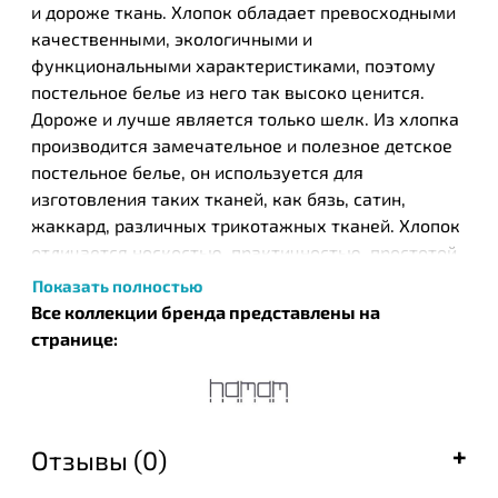
и дороже ткань. Хлопок обладает превосходными
качественными, экологичными и
функциональными характеристиками, поэтому
постельное белье из него так высоко ценится.
Дороже и лучше является только шелк. Из хлопка
производится замечательное и полезное детское
постельное белье, он используется для
изготовления таких тканей, как бязь, сатин,
жаккард, различных трикотажных тканей. Хлопок
отличается носкостью, практичностью, простотой
в уходе, а хлопковое постельное белье
Показать полностью
обеспечивает приятный и комфортный отдых.
Все коллекции бренда представлены на
странице:
Турецкий бренд текстильных изделий Нamam был
основан в 2003 году в результате общих усилий
известных на то время компании ЕКЕ и турецкого
дизайнера Идиль Тарзи. Этот бренд стал одним из
Отзывы (0)
первых, кто запустил производство целых серий
банных полотенец, постельного белья и халатов,