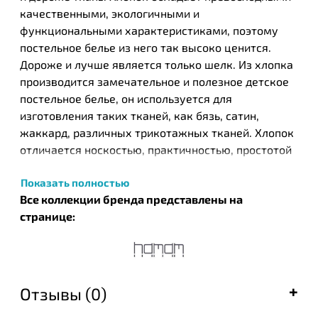
качественными, экологичными и
функциональными характеристиками, поэтому
постельное белье из него так высоко ценится.
Дороже и лучше является только шелк. Из хлопка
производится замечательное и полезное детское
постельное белье, он используется для
изготовления таких тканей, как бязь, сатин,
жаккард, различных трикотажных тканей. Хлопок
отличается носкостью, практичностью, простотой
в уходе, а хлопковое постельное белье
Показать полностью
обеспечивает приятный и комфортный отдых.
Все коллекции бренда представлены на
Турецкий бренд текстильных изделий Нamam был
странице:
основан в 2003 году в результате общих усилий
известных на то время компании ЕКЕ и турецкого
дизайнера Идиль Тарзи. Этот бренд стал одним из
первых, кто запустил производство целых серий
Отзывы (0)
банных полотенец, постельного белья и халатов,
которые с успехом были встречены покупателями