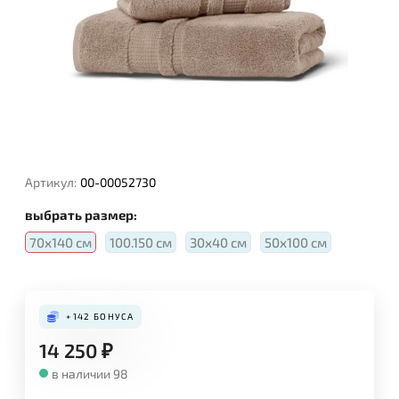
Артикул:
00-00052730
выбрать размер:
70х140 см
100.150 см
30х40 см
50х100 см
+142
БОНУСА
14 250
₽
в наличии 98