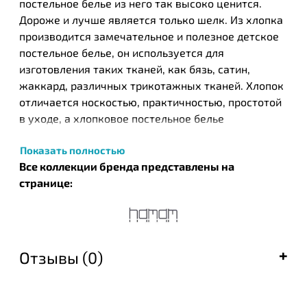
постельное белье из него так высоко ценится.
Дороже и лучше является только шелк. Из хлопка
производится замечательное и полезное детское
постельное белье, он используется для
изготовления таких тканей, как бязь, сатин,
жаккард, различных трикотажных тканей. Хлопок
отличается носкостью, практичностью, простотой
в уходе, а хлопковое постельное белье
обеспечивает приятный и комфортный отдых.
Показать полностью
Турецкий бренд текстильных изделий Нamam был
Все коллекции бренда представлены на
основан в 2003 году в результате общих усилий
странице:
известных на то время компании ЕКЕ и турецкого
дизайнера Идиль Тарзи. Этот бренд стал одним из
первых, кто запустил производство целых серий
банных полотенец, постельного белья и халатов,
Отзывы (0)
которые с успехом были встречены покупателями
во всем мире. Успешный тандем производителя и
дизайнера получил необычайную популярность и