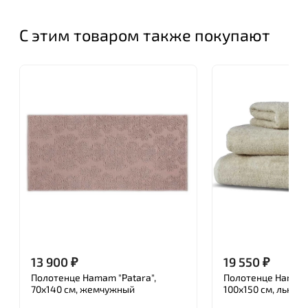
С этим товаром также покупают
13 900
₽
19 550
₽
Полотенце Hamam "Patara",
Полотенце Hamam "
70x140 см, жемчужный
100x150 см, льнян