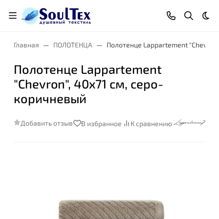
Тем
Главная
ПОЛОТЕНЦА
Полотенце Lappartement "Chevron"
Полотенце Lappartement
"Chevron", 40x71 см, серо-
коричневый
Добавить отзыв
В избранное
К сравнению