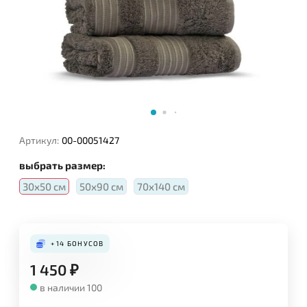
Артикул:
00-00051427
выбрать размер:
30х50 см
50х90 см
70х140 см
+14
БОНУСОВ
1 450
₽
в наличии 100