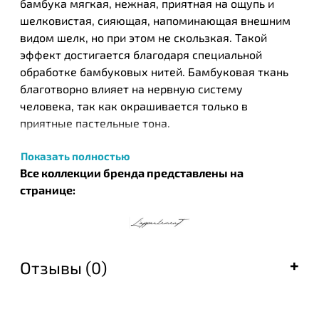
бамбука мягкая, нежная, приятная на ощупь и
шелковистая, сияющая, напоминающая внешним
видом шелк, но при этом не скользкая. Такой
эффект достигается благодаря специальной
обработке бамбуковых нитей. Бамбуковая ткань
благотворно влияет на нервную систему
человека, так как окрашивается только в
приятные пастельные тона.
Турецкий текстильный бренд Lappartement смело
Показать полностью
отошел от классического представления
Все коллекции бренда представлены на
турецкого стиля и роскоши - витиеватых
странице:
орнаментов и сложных узоров, объемной
аппликации или вышивки. Если вы любитель
классики, стиля кантри и показной роскоши
предпочитаете элегантность – тогда этот текстиль
Отзывы (0)
вам просто идеально подходит. Главная задача
бренда – создавать комфорт и тихий уют в каждой
детали повседневной жизни своих покупателей.