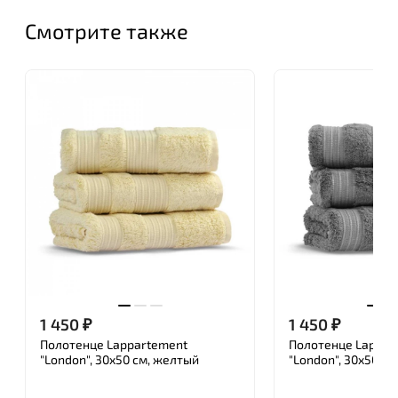
При производстве текстиля Lappartement
Смотрите также
используется только натуральный египетский и
турецкий хлопок, который был собран вручную. За
счет этого повышаются его технические
показатели, благодаря чему турецкий и
египетский хлопок считается самым
качественным и чистым хлопком на мировом
рынке.
С заботой об окружающей среде для изготовления
текстильных изделий Lappartement используют
нетоксичные материалы и органику. Безопасность
и качество продукции подтверждается
международным стандартом GOTS и Oeko-tex.
1 450
₽
1 450
₽
Полотенце Lappartement
Полотенце Lappar
"London", 30x50 см, желтый
"London", 30x50 с