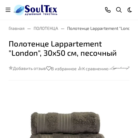
Тем
Главная
ПОЛОТЕНЦА
Полотенце Lappartement "London",
Полотенце Lappartement
"London", 30x50 см, песочный
Добавить отзыв
В избранное
К сравнению