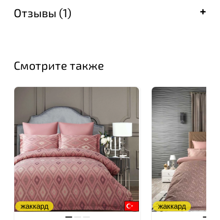
покупателя.
Отзывы (1)
Мы предлагаем текстиль для дома бренда «ARYA
HOME», который сделает любое помещение
уютным и стильным - постельное белье их хлопка
и бамбука, стильные покрывала и мягкие пледы,
Смотрите также
теплые одеяла и удобные подушки, махровые
полотенца, удобные халаты.
Наш интернет-магазин постоянно радует
покупателей новинками. Безупречное качество
производства обеспечивается
профессионализмом и квалификацией
специалистов, которые производят продукцию на
крупнейших турецких фабриках, имеющих
высочайшую репутацию и оснащённых
современным высокотехнологичным швейным
оборудованием.
жаккард
жаккард
Конечная цель «ARYA HOME» - это комфорт,