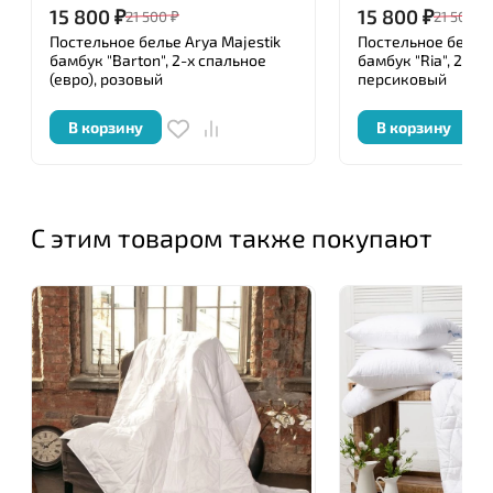
15 800
₽
15 800
₽
удобство и уют в вашем доме. Играйте со стилем в
21 500
₽
21 500
₽
вашем доме, меняйте облик каждой из комнат по
Постельное белье Arya Majestik
Постельное белье 
бамбук "Barton", 2-х спальное
бамбук "Ria", 2-х с
настроению, сезону или совместным увлечениям,
(евро), розовый
персиковый
а «ARYA HOME» с любовью поможет подобрать вам
лучший текстиль для дома по выгодной цене.
В корзину
В корзину
С этим товаром также покупают