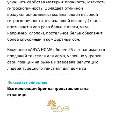
улучшить свойства материи: прочность, мягкость,
гигроскопичность. Обладает отличной
воздухопроницаемостью. Благодаря высокой
гигроскопичности, отличающей вискозу (ткань
впитывает в два раза больше влаги, чем,
например, хлопок), постельное белье обеспечит
более спокойный и комфортный сон.
Компания «ARYA HOME» более 25 лет занимается
продажей текстиля для дома, успешно укрепив
свои позиции на рынке и завоевав репутацию
лидера турецкого текстиля для дома из
высококачественных материалов.
Преимуществом компании является большой
Показать полностью
ассортимент товаров, представленный на нашем
Все коллекции бренда представлены на
сайте, а также их разделение по стилистике и
странице:
ценовому сегменту. Это дает возможность
широкого выбора, исходя из индивидуальных
вкусовых предпочтений и уровня дохода