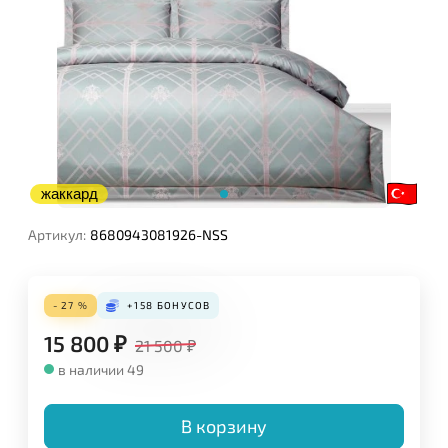
жаккард
Артикул:
8680943081926-NSS
- 27 %
+158
БОНУСОВ
15 800
₽
21 500
₽
в наличии 49
В корзину