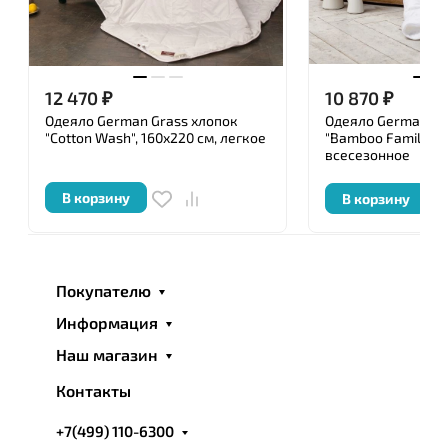
12 470
₽
10 870
₽
Одеяло German Grass хлопок
Одеяло German Gr
"Cotton Wash", 160x220 см, легкое
"Bamboo Familie Bi
всесезонное
В корзину
В корзину
Покупателю
Информация
Наш магазин
Контакты
+7(499) 110-6300