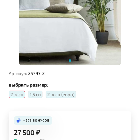
Артикул:
25397-2
выбрать размер:
2-х сп
1,5 сп
2-х сп (евро)
+275
БОНУСОВ
27 500
₽