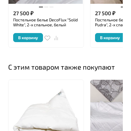
насчитывающей почти два десятилетия, опыт
DecoFlux в текстильной промышленности является
27 500
₽
27 500
₽
свидетельством глубины знаний и долговечности
Постельное белье DecoFlux "Solid
Постельное белье 
обязательств.
White", 2-х спальное, белый
Pudra", 2-х спальн
В корзину
В корзину
С этим товаром также покупают