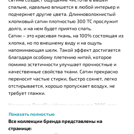
спальне, идеально впишется в любой интерьер и
подчеркнет другие цвета. Длинноволокнистый
хлопковый сатин плотностью 300 ТС прослужит
долго, и на нем будет приятно спать.
Сатин – это красивая ткань, на 100% состоящая из
хлопка, но по внешнему виду и на ощупь
напоминающая шелк. Такой эффект достигается
благодаря особому плетению нитей, которое
помимо эстетичности улучшает прочностные и
качественные свойства ткани. Сатин прекрасно
переносит частые стирки, быстро сохнет, легко
отстирывается, хорошо пропускает воздух, не
требует глажки.
Компания DecoFlux Home основана в 2005 году.
Клиентам предлагается высококачественное и
Показать полностью
уникальное постельное белье с эксклюзивным
Все коллекции бренда представлены на
дизайном, которое не только улучшит обстановку
странице:
в спальне, но и улучшит качество ночного сна. В