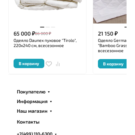
65 000
₽
21 150
₽
86 000
₽
Одеяло Daunex пуховое "Tirolo",
Одеяло German Gr
220x240 см, всесезонное
"Bamboo Grass", 2
всесезонное
В корзину
В корзину
Покупателю
Информация
Наш магазин
Контакты
+7(499) 110-6300