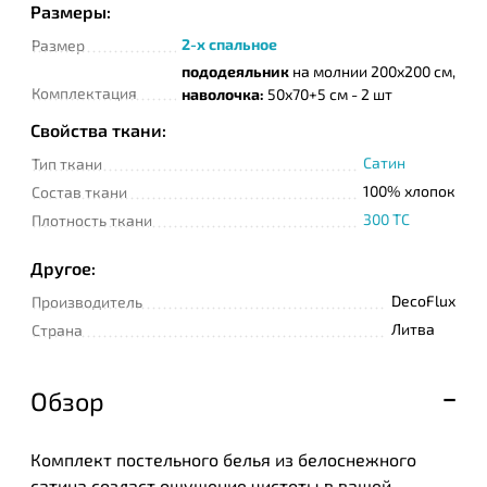
Размеры:
2-х спальное
Размер
пододеяльник
на молнии 200х200 см,
Комплектация
наволочка:
50х70+5 см - 2 шт
Свойства ткани:
Сатин
Тип ткани
100% хлопок
Состав ткани
300 TC
Плотность ткани
Другое:
DecoFlux
Производитель
Литва
Страна
Обзор
Комплект постельного белья из белоснежного
сатина создаст ощущение чистоты в вашей