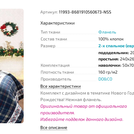
Артикул:
11993-8681910560673-NSS
Характеристики
Тип ткани
Фланель
Состав ткани
100% хлопок
Размер
2-х спальное (евр
пододеяльник:
20
простыня:
240х26
Комплектация
наволочки:
50х70 
Плотность ткани
160 гр/м2
Производитель
DO&CO
Все характеристики
Комплект с дизайном в тематике Нового Год
Рождества! Нежная фланель.
Оригинальный товар от официального
производителя.
Избегайте подделок данного дизайна.
Все описание