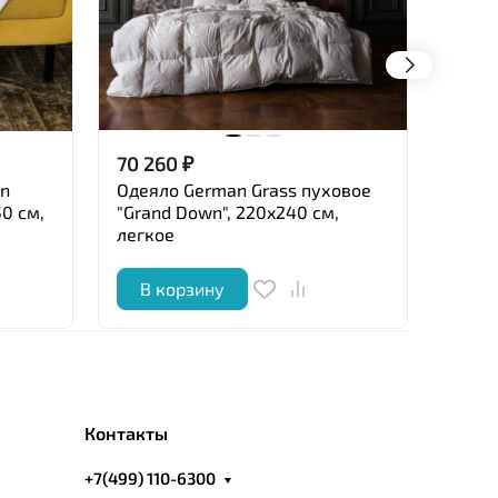
70 260
₽
14 4
in
Одеяло German Grass пуховое
Одея
50 см,
"Grand Down", 220x240 см,
"Bamb
легкое
см, в
В корзину
В 
Контакты
+7(499) 110-6300