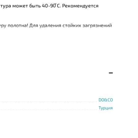
тура может быть 40-90̊ С. Рекомендуется
ру полотна! Для удаления стойких загрязнений
я. допустимо только замачивание и полоскание.
прямых солнечных лучей.
жностей, покрывал, пледов, детских товаров.
тиля – это прочность и способность
DO&CO
Турция