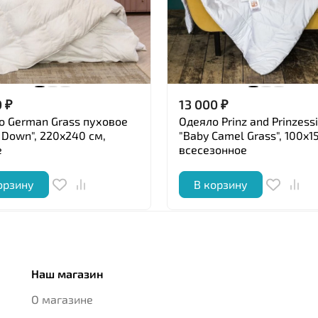
0
₽
13 000
₽
о German Grass пуховое
Одеяло Prinz and Prinzess
r Down", 220x240 см,
"Baby Camel Grass", 100x1
е
всесезонное
орзину
В корзину
Наш магазин
О магазине