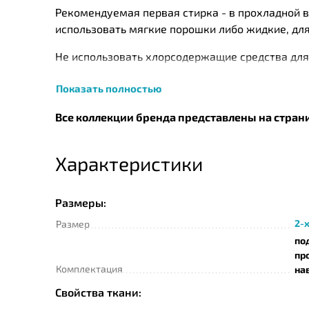
Рекомендуемая первая стирка - в прохладной в
использовать мягкие порошки либо жидкие, для
Не использовать хлорсодержащие средства для 
необходимо применять специальные пятновыво
Показать полностью
При ручной стирке фланель нельзя тереть. Так
Изделия сушат естественным способом вдали о
Все коллекции бренда представлены на стран
Tурецкие производители домашнего текстиля –
Характеристики
Вся их продукция отличается высоким качество
выдерживать частые стирки, а также широкая п
Размеры:
2-х
Размер
по
пр
Комплектация
на
Свойства ткани: