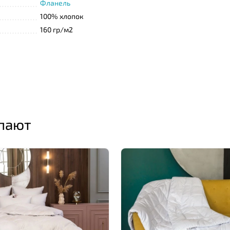
Фланель
100% хлопок
160 гр/м2
упают