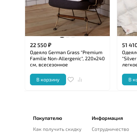
22 550
₽
51 41
Одеяло German Grass "Premium
Одеял
Familie Non-Allergenic", 220x240
"Silve
см, всесезонное
легко
В корзину
В к
Покупателю
Информация
Как получить скидку
Сотрудничество