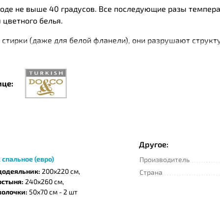
оде не выше 40 градусов. Все последующие разы темпера
 цветного белья.
стирки (даже для белой фланели), они разрушают структу
дители.
ие действия приводят к стиранию верхнего ворсистого сло
т отопительных приборов, не допуская попадания на них 
ице:
 признанные в мире лидеры на рынке постельных принадле
м и продуманностью дизайна. Особенность турецкого текс
алитра цветов и богатое разнообразие тканей.
Другое:
 спальное (евро)
Производитель
додеяльник:
200х220 см,
Страна
остыня:
240х260 см,
волочки:
50х70 см - 2 шт