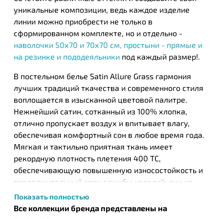
уникальные композиции, ведь каждое изделие
линии можно приобрести не только в
сформированном комплекте, но и отдельно -
наволочки 50х70 и 70х70 см, простыни - прямые и
на резинке и пододеяльники
под каждый размер!.
В постельном белье Satin Allure Grass гармония
лучших традиций ткачества и современного стиля
воплощается в изысканной цветовой палитре.
Нежнейший сатин, сотканный из 100% хлопка,
отлично пропускает воздух и впитывает влагу,
обеспечивая комфортный сон в любое время года.
Мягкая и тактильно приятная ткань имеет
рекордную плотность плетения 400 ТС,
обеспечивающую повышенную износостойкость и
продолжительный срок службы изделий: они не
деформируются и сохраняют свой первозданный
Показать полностью
вид на протяжении многих лет (при соблюдении
Все коллекции бренда представлены на
рекомендаций по уходу). Комплекты и отдельные