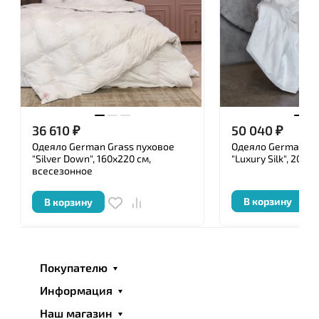
36 610
₽
50 040
₽
Одеяло German Grass пуховое
Одеяло German Gr
"Silver Down", 160x220 см,
"Luxury Silk", 200x
всесезонное
В корзину
В корзину
Покупателю
Информация
Наш магазин