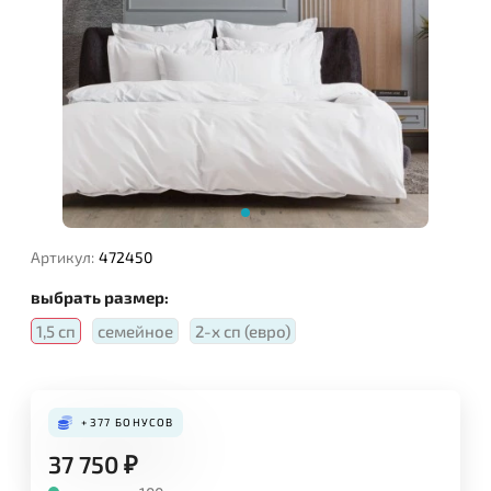
Артикул:
472450
выбрать размер:
1,5 сп
семейное
2-х сп (евро)
+377
БОНУСОВ
37 750
₽