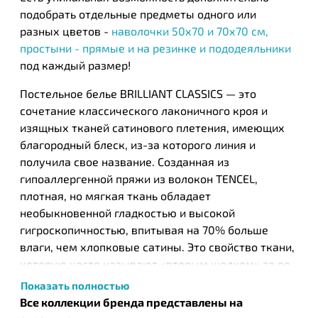
подобрать отдельные предметы одного или
разных цветов -
наволочки 50х70 и 70х70 см,
простыни - прямые и на резинке и пододеяльники
под каждый размер!
Постельное белье BRILLIANT CLASSICS — это
сочетание классического лаконичного кроя и
изящных тканей сатинового плетения, имеющих
благородный блеск, из-за которого линия и
получила свое название. Созданная из
гипоаллергенной пряжи из волокон TENCEL,
плотная, но мягкая ткань обладает
необыкновенной гладкостью и высокой
гигроскопичностью, впитывая на 70% больше
влаги, чем хлопковые сатины. Это свойство ткани,
которую часто называют «вторым шелком» за ее
тактильные свойства и внешний вид, позволяет
Показать полностью
пользователю не только ощутить повышенный
Все коллекции бренда представлены на
комфорт во время сна, но также значительно