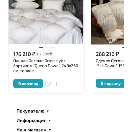
Самым ключевым моментом в создании
действительно роскошных и элегантных
постельных принадлежностей является подбор
тканей и наполнителей, используемых при
производстве. При изготовлении наполнителей,
используемых в изделиях «GERMAN GRASS», мы
применяем способ армирования пластов методом
176 210
₽
268 210
₽
207 300
₽
термоскрепленния высокосиликонизированным
Одеяло German Grass пух с
Одеяло German Gr
бикомпонентом. Этот способ позволяет
бортиком "Queen Down", 240x260
"Silk Down", 150x2
см, теплое
наполнителям сохранять свои природные свойства
длительное время и выдерживать различные
В корзину
В корзину
способы эксплуатации и ухода за изделием
(стирка, химическая чистка).
Перед упаковкой каждое изделие ТМ «German
Покупателю
Grass » подвергается тщательной проверке
уполномоченными специалистами, имеющими
Информация
сертификат, и удостоверяется личной номерной
Наш магазин