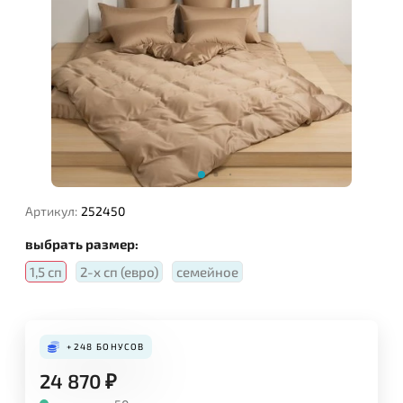
Артикул:
252450
выбрать размер:
1,5 сп
2-х сп (евро)
семейное
+248
БОНУСОВ
24 870
₽