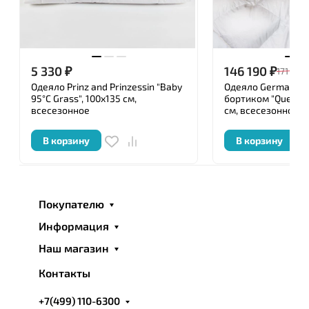
5 330
₽
146 190
₽
171 980
Одеяло Prinz and Prinzessin "Baby
Одеяло German Gra
95°C Grass", 100x135 см,
бортиком "Queen 
всесезонное
см, всесезонное
В корзину
В корзину
Покупателю
Информация
Наш магазин
Контакты
+7(499) 110-6300