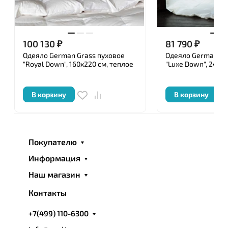
100 130
₽
81 790
₽
Одеяло German Grass пуховое
Одеяло German Gr
"Royal Down", 160x220 см, теплое
"Luxe Down", 240x
В корзину
В корзину
Покупателю
Информация
Наш магазин
Контакты
+7(499) 110-6300