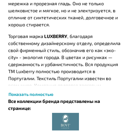
мережка и прорезная гладь. Оно не только
шелковистое и мягкое, но и не электризуется, в
отличие от синтетических тканей, долговечное и
хорошо стирается.
Торговая марка
LUXBERRY
, благодаря
собственному дизайнерскому отделу, определила
свой фирменный стиль, обозначив его как «эко-
city» - экология города. В цветах и рисунках —
сдержанность и урбанистичность. Вся продукция
ТМ Luxberry полностью производится в
Португалии. Текстиль Португалии известен во
всем мире. Компания является торговым
представителем в России португальских марок по
Показать полностью
производству текстиля для дома -
Bovi и Devilla
,
Все коллекции бренда представлены на
стиль которых совпадает со стилем ТМ Luxberry.
странице: