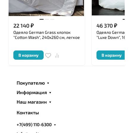
22 140
₽
46 370
₽
Одеяло German Grass хлопок
Одеяло German Gr
"Cotton Wash", 240x260 см, легкое
"Luxe Down", 160x2
В корзину
В корзину
Покупателю
Информация
Наш магазин
Контакты
+7(499) 110-6300