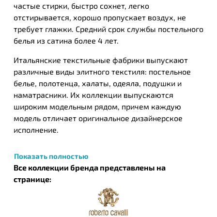
частые стирки, быстро сохнет, легко
отстирывается, хорошо пропускает воздух, не
требует глажки. Средний срок службы постельного
белья из сатина более 4 лет.
Итальянские текстильные фабрики выпускают
различные виды элитного текстиля: постельное
белье, полотенца, халаты, одеяла, подушки и
наматрасники. Их коллекции выпускаются
широким модельным рядом, причем каждую
модель отличает оригинальное дизайнерское
исполнение.
Roberto Cavalli (Роберто Кавали) — всемирно
Показать полностью
известный итальянский бренд. Обрел
Все коллекции бренда представлены на
популярность в серидине XX века благодаря своим
странице:
необычным орнаментам на различных
материалах: трикотаже, дениме, коже.
Отличительная черта бренда - «звериные» принты.