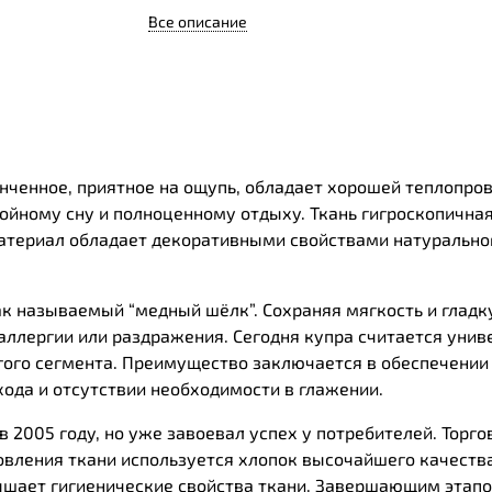
Все описание
онченное, приятное на ощупь, обладает хорошей теплопр
койному сну и полноценному отдыху. Ткань гигроскопичная
Материал обладает декоративными свойствами натуральног
ак называемый “медный шёлк”. Сохраняя мягкость и гладку
аллергии или раздражения. Сегодня купра считается уни
ого сегмента.
Преимущество
заключается в
обеспечении
хода
и
отсутствии
необходимости
в
глажении
.
 2005 году, но уже завоевал успех у потребителей. Торго
овления ткани используется хлопок высочайшего качества
ышает гигиенические свойства ткани. Завершающим этапо