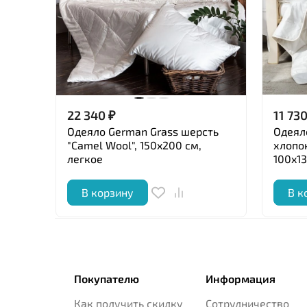
22 340
₽
11 73
Одеяло German Grass шерсть
Одеяло
"Camel Wool", 150x200 см,
хлопок
легкое
100x13
В корзину
В к
Покупателю
Информация
Как получить скидку
Сотрудничество