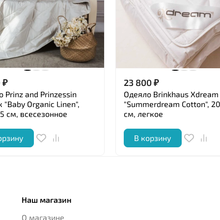
0
₽
23 800
₽
 Prinz and Prinzessin
Одеяло Brinkhaus Xdream
 "Baby Organic Linen",
"Summerdream Cotton", 2
5 см, всесезонное
см, легкое
орзину
В корзину
Наш магазин
О магазине