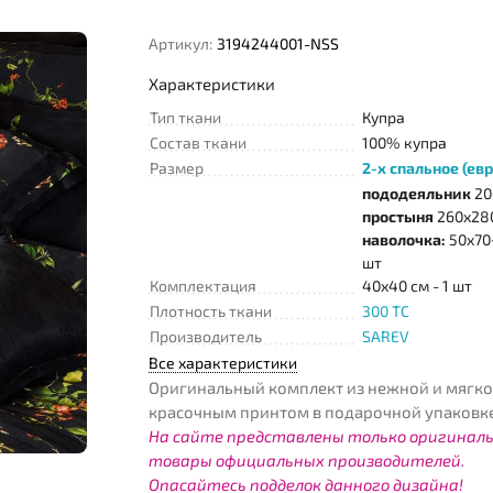
Артикул:
3194244001-NSS
Характеристики
Тип ткани
Купра
Состав ткани
100% купра
Размер
2-х спальное (евр
пододеяльник
20
простыня
260х280
наволочка:
50х70+
шт
Комплектация
40х40 см - 1 шт
Плотность ткани
300 TC
Производитель
SAREV
Все характеристики
Оригинальный комплект из нежной и мягко
красочным принтом в подарочной упаковке
На сайте представлены только оригинал
товары официальных производителей.
Опасайтесь подделок данного дизайна!