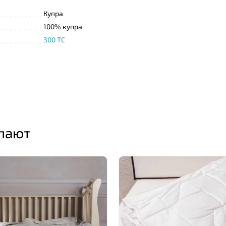
Купра
100% купра
300 TC
упают