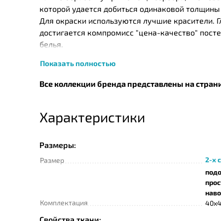
которой удается добиться одинаковой толщины в
Для окраски используются лучшие красители. 
достигается компромисс "цена-качество" пост
белья.
Показать полностью
Рекомендуем соблюдать деликатный режим стирк
белье рекомендуем слегка влажным при t° не в
Все коллекции бренда представлены на стран
Характеристики
Размеры:
2-х 
Размер
под
про
наво
Комплектация
40х4
Свойства ткани: