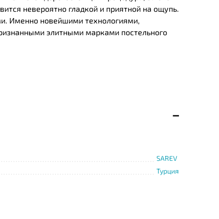
вится невероятно гладкой и приятной на ощупь.
ми. Именно новейшими технологиями,
 признанными элитными марками постельного
ко в деликатном режиме. Гладить постельное
SAREV
Турция