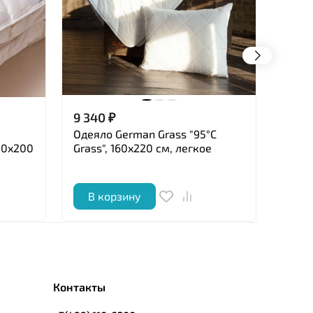
9 340
₽
39 1
Одеяло German Grass "95°C
Одея
00x200
Grass", 160x220 см, легкое
"Came
всес
В корзину
В 
Контакты