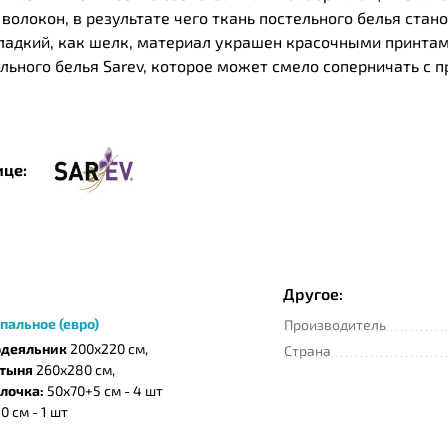
олокон, в результате чего ткань постельного белья стано
Гладкий, как шелк, материал украшен красочными принта
ельного белья Sarev, которое может смело соперничать с
и при t° не выше 30 °C. Сушка должна проводиться толь
ыше 150 °C.
ице:
Другое:
спальное (евро)
Производитель
одеяльник
200х220 см,
Страна
стыня
260х280 см,
лочка:
50х70+5 см - 4 шт
0 см - 1 шт