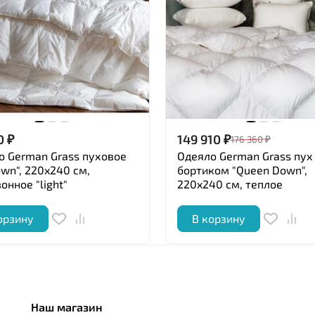
0
₽
149 910
₽
176 360
₽
о German Grass пуховое
Одеяло German Grass пух
own", 220x240 см,
бортиком "Queen Down",
онное "light"
220x240 см, теплое
орзину
В корзину
Наш магазин