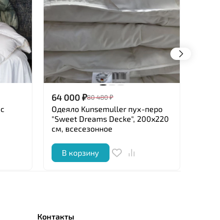
64 000
₽
88 5
80 480
₽
 с
Одеяло Kunsemuller пух-перо
Одеял
"Sweet Dreams Decke", 200x220
200x2
см, всесезонное
В корзину
В 
Контакты