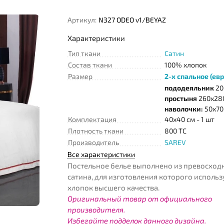
Артикул:
N327 ODEO v1/BEYAZ
Характеристики
Тип ткани
Сатин
Состав ткани
100% хлопок
Размер
2-х спальное (евр
пододеяльник
20
простыня
260х280
наволочки:
50х70 
Комплектация
40х40 см - 1 шт
Плотность ткани
800 TC
Производитель
SAREV
Все характеристики
Постельное белье выполнено из превосход
cатина, для изготовления которого использ
хлопок высшего качества.
Оригинальный товар от официального
производителя.
Избегайте подделок данного дизайна.