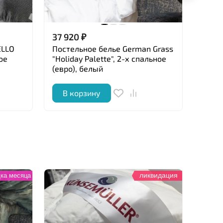
37 920
₽
37 0
ELLO
Постельное белье German Grass
Пост
ое
"Holiday Palette", 2-х спальное
"Apri
(евро), белый
лило
В корзину
В 
ликвидация
ка месяца