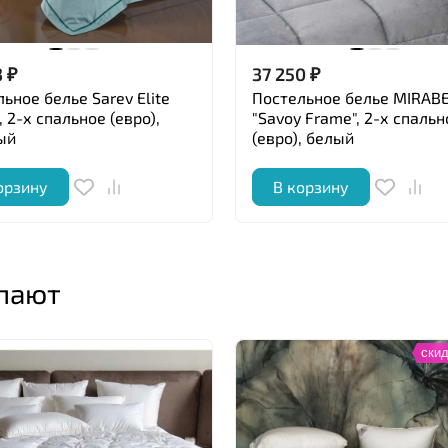
3
₽
37 250
₽
ьное белье Sarev Elite
Постельное белье MIRAB
, 2-х спальное (евро),
"Savoy Frame", 2-х спальн
ый
(евро), белый
орзину
В корзину
упают
скид