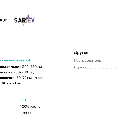
ице:
Другое:
х спальное (евро)
Производитель
додеяльник
200х220 см,
Страна
остыня
260х280 см,
волочки:
50х70 см - 4 шт
х40 см - 1 шт
Сатин
100% хлопок
800 TC