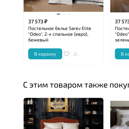
37 573
₽
37 57
Постельное белье Sarev Elite
Постел
"Odeo", 2-х спальное (евро),
"Odeo"
бежевый
зелен
В корзину
В к
С этим товаром также пок