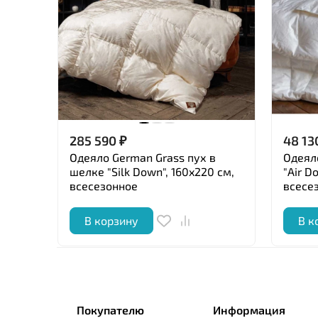
285 590
₽
48 13
Одеяло German Grass пух в
Одеял
шелке "Silk Down", 160x220 см,
"Air D
всесезонное
всесез
В корзину
В к
Покупателю
Информация