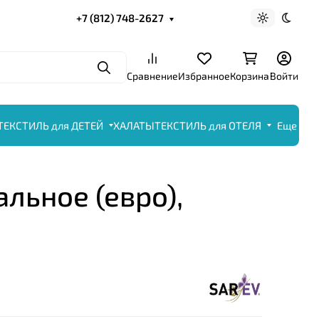
+7 (812) 748-2627
Светлая те
Темна
Поиск
Сравнение
Избранное
Корзина
Войти
ТЕКСТИЛЬ для ДЕТЕЙ
ХАЛАТЫ
ТЕКСТИЛЬ для ОТЕЛЯ
Еще
альное (евро),