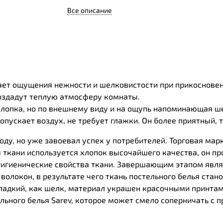
Все описание
вает ощущения нежности и шелковистости при прикосновен
оздадут теплую атмосферу комнаты.
 хлопка, но по внешнему виду и на ощупь напоминающая ше
опускает воздух, не требует глажки. Он более приятный, 
оду, но уже завоевал успех у потребителей. Торговая марк
 ткани используется хлопок высочайшего качества, он п
гигиенические свойства ткани. Завершающим этапом явля
олокон, в результате чего ткань постельного белья стано
Гладкий, как шелк, материал украшен красочными принта
ельного белья Sarev, которое может смело соперничать с