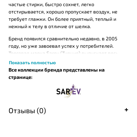
частые стирки, быстро сохнет, легко
отстирывается, хорошо пропускает воздух, не
требует глажки. Он более приятный, теплый и
нежный к телу в отличие от шелка.
Бренд появился сравнительно недавно, в 2005
году, но уже завоевал успех у потребителей.
Торговая марка Sarev (Турция) выпускает весь
спектр товаров домашнего текстиля. Для
Показать полностью
изготовления ткани используется хлопок
Все коллекции бренда представлены на
высочайшего качества, он проходит
странице:
антибактериальную обработку, а также обработку
при помощи серебра, что повышает гигиенические
свойства ткани. Завершающим этапом является
дорогостоящая процедура, за счет которой
Отзывы (0)
удается добиться одинаковой толщины волокон, в
результате чего ткань постельного белья
становится невероятно гладкой и приятной на
ощупь. Для окраски используются лучшие