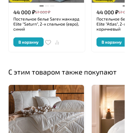
44 000
₽
44 000
₽
57 000
₽
57 000
Постельное белье Sarev жаккард
Постельное белье
Elite "Saturn", 2-х спальное (евро),
Elite "Atlas", 2-х с
синий
коричневый
В корзину
В корзину
С этим товаром также покупают