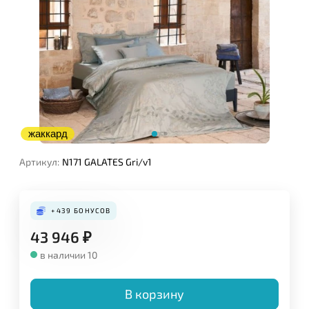
жаккард
Артикул:
N171 GALATES Gri/v1
+439
БОНУСОВ
43 946
₽
в наличии 10
В корзину