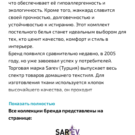
что обеспечивает её гипоаллергенность и
экологичность. Кроме того, жаккард славится
своей прочностью, долговечностью и
устойчивостью к истиранию. Этот комплект
постельного белья станет идеальным выбором для
тех, кто ценит качество, комфорт и стиль в
интерьере.
Бренд появился сравнительно недавно, в 2005
году, но уже завоевал успех у потребителей.
Торговая марка Sarev (Турция) выпускает весь
спектр товаров домашнего текстиля. Для
изготовления ткани используется хлопок
высочайшего качества, он проходит
антибактериальную обработку, а также обработку
Показать полностью
при помощи серебра, что повышает гигиенические
Все коллекции бренда представлены на
свойства ткани. Завершающим этапом является
странице:
дорогостоящая процедура, за счет которой
удается добиться одинаковой толщины волокон, в
результате чего ткань постельного белья