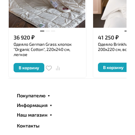
36 920
₽
41 250
₽
Одеяло German Grass хлопок
Одеяло Brinkhaus "
"Organic Cotton", 220x240 см,
200x220 см, всесе
легкое
В корзину
В корзину
Покупателю
Информация
Наш магазин
Контакты