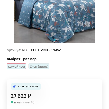
Артикул:
N083 PORTLAND v2/Mavi
выбрать размер:
семейное
2-сп (евро)
+276
БОНУСОВ
27 623
₽
в наличии 10