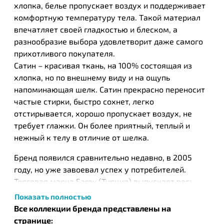
хлопка, белье пропускает воздух и поддерживает
комфортную температуру тела. Такой материал
впечатляет своей гладкостью и блеском, а
разнообразие выбора удовлетворит даже самого
прихотливого покупателя.
Сатин – красивая ткань, на 100% состоящая из
хлопка, но по внешнему виду и на ощупь
напоминающая шелк. Сатин прекрасно переносит
частые стирки, быстро сохнет, легко
отстирывается, хорошо пропускает воздух, не
требует глажки. Он более приятный, теплый и
нежный к телу в отличие от шелка.
Бренд появился сравнительно недавно, в 2005
году, но уже завоевал успех у потребителей.
Торговая марка Sarev (Турция) выпускает весь
спектр товаров домашнего текстиля. Для
Показать полностью
изготовления ткани используется хлопок
Все коллекции бренда представлены на
высочайшего качества, он проходит
странице: