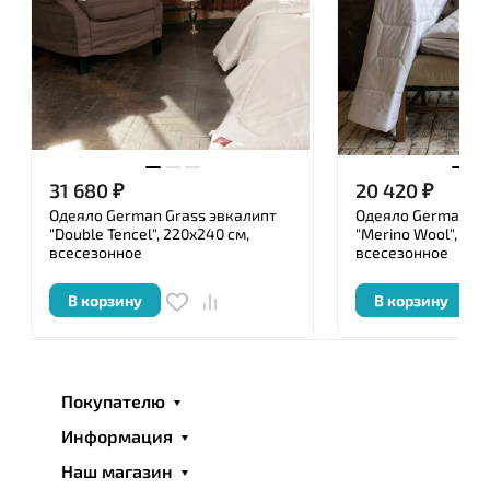
31 680
₽
20 420
₽
Одеяло German Grass эвкалипт
Одеяло German Gr
"Double Tencel", 220x240 см,
"Merino Wool", 200
всесезонное
всесезонное
В корзину
В корзину
Покупателю
Информация
Наш магазин