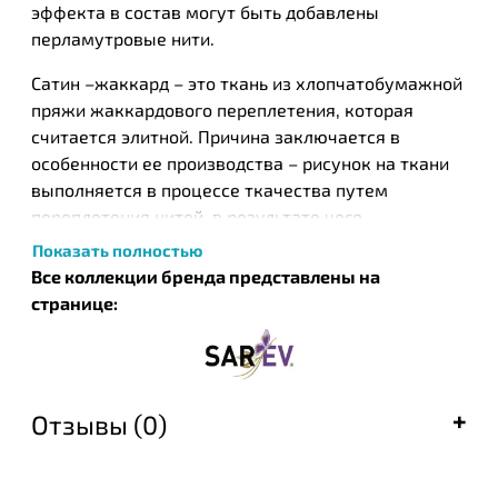
эффекта в состав могут быть добавлены
перламутровые нити.
Сатин –жаккард – это ткань из хлопчатобумажной
пряжи жаккардового переплетения, которая
считается элитной. Причина заключается в
особенности ее производства – рисунок на ткани
выполняется в процессе ткачества путем
переплетения нитей, в результате чего
образуются узоры, а не при помощи нанесения
Показать полностью
красителя, поэтому сатин-жаккард еще и
Все коллекции бренда представлены на
двусторонняя ткань. Рисунок яркий получается с
странице:
обеих сторон, что делает ткань более эффектной.
Такая технология производства позволяет
улучшить качества ткани и ее внешний вид,
поэтому сатин-жаккард используется для
Отзывы (0)
изготовления элитного постельного белья и
другого домашнего текстиля.