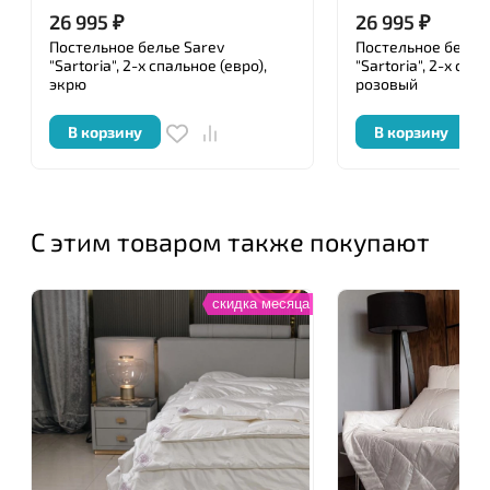
эти изделия сопровождаются ручной вышивкой,
26 995
₽
26 995
₽
розами и стразами Сваровски – в духе
Постельное белье Sarev
Постельное белье
итальянского дома моды. Многие критики и
"Sartoria", 2-х спальное (евро),
"Sartoria", 2-х спа
экрю
розовый
покупатели называют постельное белье Blumarine
произведением искусства!
В корзину
В корзину
С этим товаром также покупают
скидка месяца