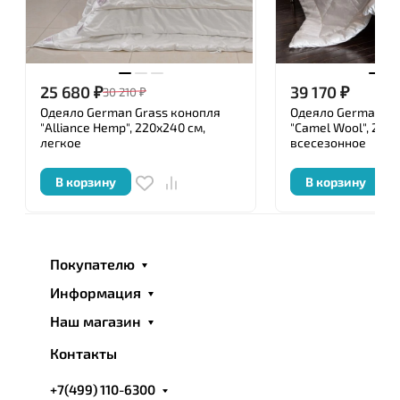
25 680
₽
39 170
₽
30 210
₽
Одеяло German Grass конопля
Одеяло German Gr
"Alliance Hemp", 220x240 см,
"Camel Wool", 200x
легкое
всесезонное
В корзину
В корзину
Покупателю
Информация
Наш магазин
Контакты
+7(499) 110-6300