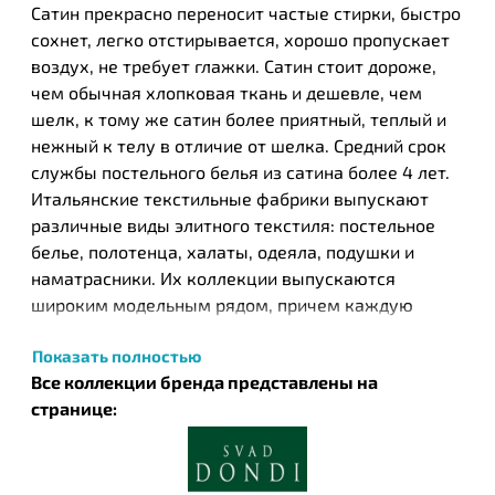
Сатин прекрасно переносит частые стирки, быстро
сохнет, легко отстирывается, хорошо пропускает
воздух, не требует глажки. Сатин стоит дороже,
чем обычная хлопковая ткань и дешевле, чем
шелк, к тому же сатин более приятный, теплый и
нежный к телу в отличие от шелка. Средний срок
службы постельного белья из сатина более 4 лет.
Итальянские текстильные фабрики выпускают
различные виды элитного текстиля: постельное
белье, полотенца, халаты, одеяла, подушки и
наматрасники. Их коллекции выпускаются
широким модельным рядом, причем каждую
модель отличает оригинальное дизайнерское
Показать полностью
исполнение.
Все коллекции бренда представлены на
Blumarine (Блюмарин) – известный итальянский
странице:
бренд, специализирующийся на производстве
одежды, обуви и товаров для дома. В 1992 году
Blumarine запустили линию домашнего текстиля и