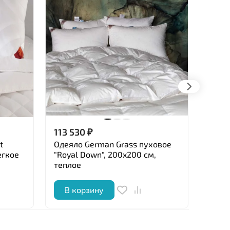
113 530
₽
112 
t
Одеяло German Grass пуховое
Одея
егкое
"Royal Down", 200x200 см,
"Prin
теплое
всес
В корзину
В 