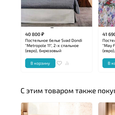
40 800
₽
41 69
Постельное белье Svad Dondi
Постел
"Metropole 11", 2-х спальное
"May F
(евро), бирюзовый
(евро)
В корзину
В к
С этим товаром также пок