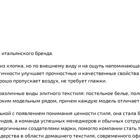
 итальянского бренда.
я из хлопка, но по внешнему виду и на ощупь напоминающ
тичности улучшает прочностные и качественные свойства 
орошо пропускает воздух, не требует глажки.
зличные виды элитного текстиля: постельное белье, поло
оким модельным рядом, причем каждую модель отличает 
ьной с появлением понимания ценности стиля, она стала 
ендов, а команда успешных менеджеров и обычных сотру
нергичными создателями марки, помогло компании стать т
дерства в области домашнего текстиля, современного о