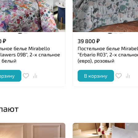
0
₽
39 800
₽
ьное белье Mirabello
Постельное белье Mirabel
lawers 09B", 2-х спальное
"Erbario R03", 2-х спально
, белый
(евро), розовый
орзину
В корзину
упают