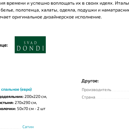
ния времени и успешно воплощать их в своих идеях. Итал
 белье, полотенца, халаты, одеяла, подушки и наматрас
чает оригинальное дизайнерское исполнение.
ице:
Другое:
 спальное (евро)
Производитель
додеяльник:
200x220 см,
Страна
остыня:
270x290 см,
волочки:
50x70 см - 2 шт
Сатин