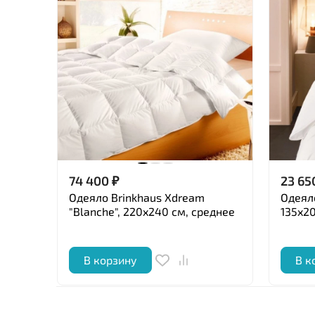
74 400
₽
23 65
Одеяло Brinkhaus Xdream
Одеяло
"Blanche", 220x240 см, среднее
135x20
В корзину
В к