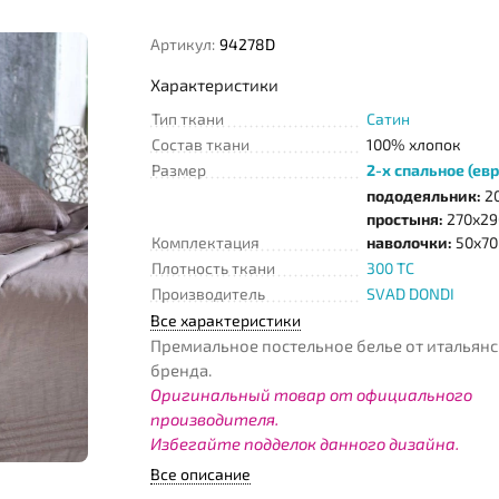
Артикул:
94278D
Характеристики
Тип ткани
Сатин
Состав ткани
100% хлопок
Размер
2-х спальное (евр
пододеяльник:
20
простыня:
270x29
Комплектация
наволочки:
50x70 
Плотность ткани
300 TC
Производитель
SVAD DONDI
Все характеристики
Премиальное постельное белье от итальян
бренда.
Оригинальный товар от официального
производителя.
Избегайте подделок данного дизайна.
Все описание