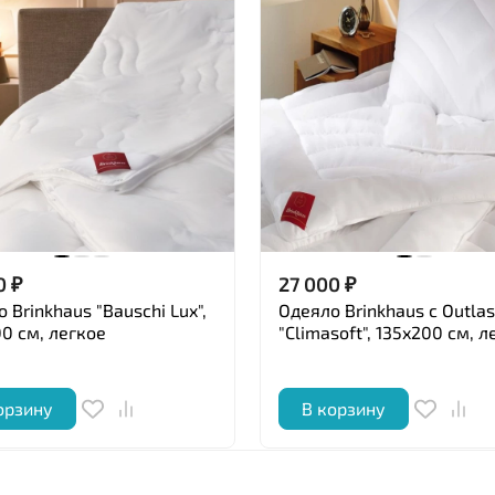
0
₽
27 000
₽
 Brinkhaus "Bauschi Lux",
Одеяло Brinkhaus с Outlas
0 см, легкое
"Climasoft", 135x200 см, л
орзину
В корзину