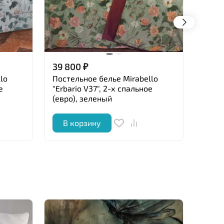
39 800
₽
39 8
lo
Постельное белье Mirabello
Посте
е
"Erbario V37", 2-х спальное
"Orie
(евро), зеленый
спаль
В корзину
В 