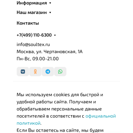
Усовершенствованные технологии, тончайшие
Информация
ткани и благородные наполнители, реализованные
Наш магазин
в традиционном производстве и помноженные на
многолетний опыт, превращают постельные
Контакты
принадлежности в изысканную роскошь.
+7(499) 110-6300
Самым ключевым моментом в создании
info@soultex.ru
действительно роскошных и элегантных
Москва, ул. Чертановская, 1А
постельных принадлежностей является подбор
Пн-Вс, 09.00-21.00
тканей и наполнителей, используемых при
производстве. При изготовлении наполнителей,
используемых в изделиях «GERMAN GRASS», мы
применяем способ армирования пластов методом
термоскрепленния высокосиликонизированным
Мы используем cookies для быстрой и
бикомпонентом. Этот способ позволяет
удобной работы сайта. Получаем и
наполнителям сохранять свои природные свойства
обрабатываем персональные данные
длительное время и выдерживать различные
посетителей в соответствии с
официальной
способы эксплуатации и ухода за изделием
политикой
.
(стирка, химическая чистка).
Если Вы остаетесь на сайте, мы будем