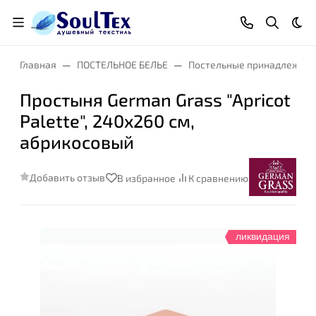
Тем
Главная
ПОСТЕЛЬНОЕ БЕЛЬЕ
Постельные принадлежнос
Простыня German Grass "Apricot
Palette", 240x260 см,
абрикосовый
Добавить отзыв
В избранное
К сравнению
ликвидация