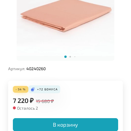
Артикул:
40240260
- 54 %
+72
БОНУСА
7 220
₽
15 680
₽
Осталось 2
В корзину