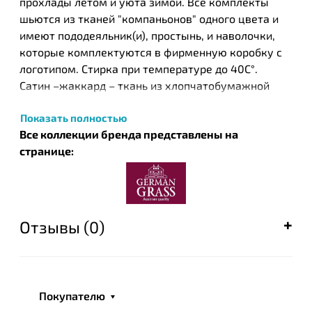
прохлады летом и уюта зимой. Все комплекты
шьются из тканей "компаньонов" одного цвета и
имеют пододеяльник(и), простынь, и наволочки,
которые комплектуются в фирменную коробку с
логотипом. Стирка при температуре до 40С°.
Сатин –жаккард – ткань из хлопчатобумажной
пряжи жаккардового переплетения. Рисунок на
Показать полностью
ткани выполняется в процессе ткачества путем
Все коллекции бренда представлены на
переплетения нитей, в результате чего
странице:
образуются узоры. Яркий рисунок получается с
обеих сторон, что делает ткань более эффектной.
Такая технология позволяет улучшить качества
ткани и ее внешний вид.
Отзывы (0)
ТМ German Grass объединяет в себе опыт
австрийских мастеров-текстильщиков. Секреты их
мастерства, отточенные многолетним опытом,
легли в основу создания современной коллекции
Покупателю
постельных принадлежностей.