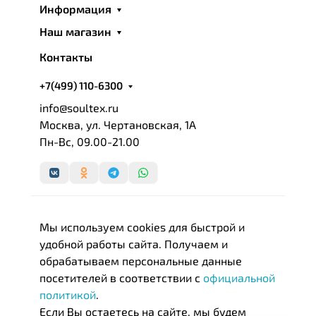
в традиционном производстве и помноженные на
Информация
многолетний опыт, превращают постельные
Наш магазин
принадлежности в изысканную роскошь.
Контакты
Самым ключевым моментом в создании
действительно роскошных и элегантных
+7(499) 110-6300
постельных принадлежностей является подбор
info@soultex.ru
тканей и наполнителей, используемых при
Москва, ул. Чертановская, 1А
производстве. При изготовлении наполнителей,
Пн-Вс, 09.00-21.00
используемых в изделиях «GERMAN GRASS», мы
применяем способ армирования пластов методом
термоскрепленния высокосиликонизированным
бикомпонентом. Этот способ позволяет
наполнителям сохранять свои природные свойства
Мы используем cookies для быстрой и
длительное время и выдерживать различные
удобной работы сайта. Получаем и
способы эксплуатации и ухода за изделием
обрабатываем персональные данные
(стирка, химическая чистка).
посетителей в соответствии с
официальной
политикой
.
Перед упаковкой каждое изделие ТМ «German
Если Вы остаетесь на сайте, мы будем
Grass » подвергается тщательной проверке