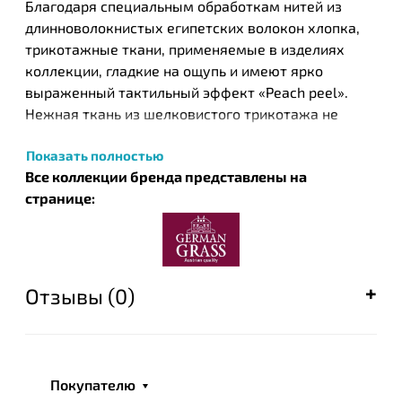
Благодаря специальным обработкам нитей из
длинноволокнистых египетских волокон хлопка,
трикотажные ткани, применяемые в изделиях
коллекции, гладкие на ощупь и имеют ярко
выраженный тактильный эффект «Peach peel».
Нежная ткань из шелковистого трикотажа не
скользит, не сбивается и идеально контактирует с
Показать полностью
кожей человека.
Все коллекции бренда представлены на
Изделия прекрасно стираются и не требуют
странице:
глажки после стирки. Стирка при температуре до
40°С.
ТМ German Grass — объединяет в себе опыт
австрийских мастеров-текстильщиков. Секреты их
Отзывы (0)
мастерства, отточенные многолетним опытом,
легли в основу создания современной коллекции
постельных принадлежностей.
Усовершенствованные технологии, тончайшие
Покупателю
ткани и благородные наполнители, реализованные