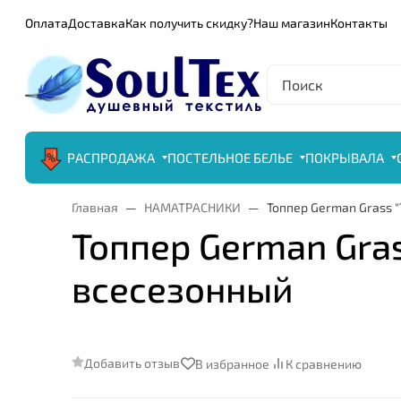
Оплата
Доставка
Как получить скидку?
Наш магазин
Контакты
РАСПРОДАЖА
ПОСТЕЛЬНОЕ БЕЛЬЕ
ПОКРЫВАЛА
Главная
НАМАТРАСНИКИ
Топпер German Grass "
Топпер German Grass
всесезонный
Добавить отзыв
В избранное
К сравнению