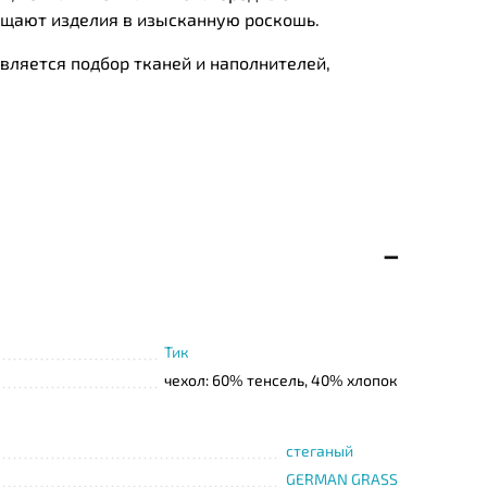
ащают изделия в изысканную роскошь.
ляется подбор тканей и наполнителей,
ыми специалистами, имеющими сертификат, и
Тик
чехол: 60% тенсель, 40% хлопок
стеганый
GERMAN GRASS