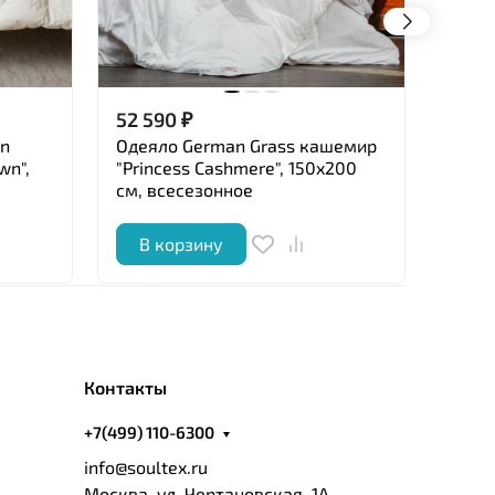
52 590
₽
23 8
in
Одеяло German Grass кашемир
Одеял
wn",
"Princess Cashmere", 150x200
пухов
см, всесезонное
см, т
В корзину
В 
Контакты
+7(499) 110-6300
info@soultex.ru
Москва, ул. Чертановская, 1А