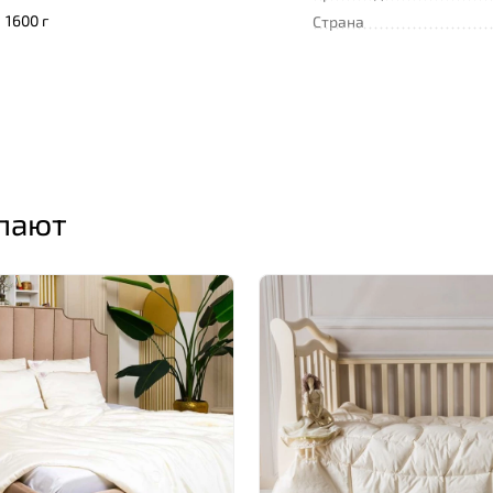
1600 г
Страна
упают