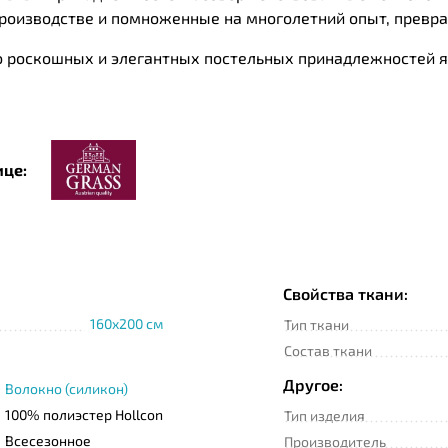
роизводстве и помноженные на многолетний опыт, превр
роскошных и элегантных постельных принадлежностей яв
Grass » подвергается тщательной проверке уполномоченн
ице:
Свойства ткани:
160x200 см
Тип ткани
Состав ткани
Другое:
Волокно (силикон)
100% полиэстер Hollcon
Тип изделия
Всесезонное
Производитель