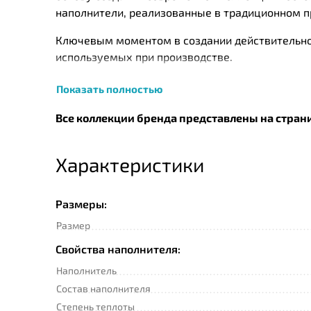
наполнители, реализованные в традиционном п
Ключевым моментом в создании действительно 
используемых при производстве.
Перед упаковкой каждое изделие ТМ «German 
Показать полностью
удостоверяется личной номерной печатью.
Все коллекции бренда представлены на стран
Характеристики
Размеры:
Размер
Свойства наполнителя:
Наполнитель
Состав наполнителя
Степень теплоты