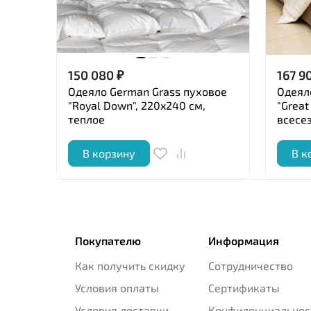
150 080
₽
167 9
Одеяло German Grass пуховое
Одеял
"Royal Down", 220x240 см,
"Great
теплое
всесе
В корзину
В к
Покупателю
Информация
Как получить скидку
Сотрудничество
Условия оплаты
Сертификаты
Условия доставки
Конфиденциальнос