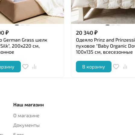
00
₽
20 340
₽
о German Grass шелк
Одеяло Prinz and Prinzess
 Silk", 200x220 см,
пуховое "Baby Organic Do
зонное
100x135 см, всесезонные
орзину
В корзину
Наш магазин
О магазине
Документы
ть
Блог