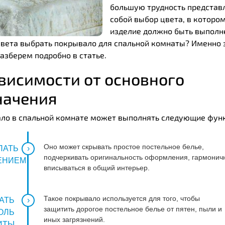
большую трудность представ
собой выбор цвета, в которо
изделие должно быть выполн
цвета выбрать покрывало для спальной комнаты? Именно 
азберем подробно в статье.
ависимости от основного
начения
ло в спальной комнате может выполнять следующие фун
Оно может скрывать простое постельное белье,
ПАТЬ
подчеркивать оригинальность оформления, гармонич
ЕНИЕМ
вписываться в общий интерьер.
Такое покрывало используется для того, чтобы
АТЬ
защитить дорогое постельное белье от пятен, пыли и
ОЛЬ
иных загрязнений.
ИТЫ