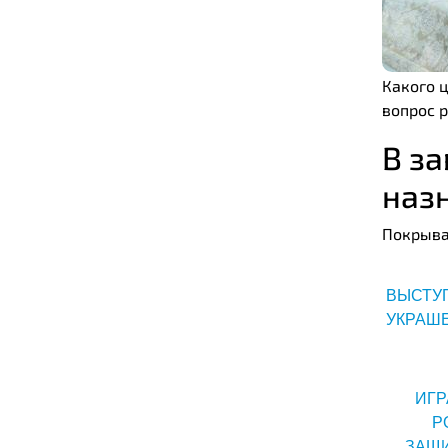
Какого 
вопрос р
В з
наз
Покрыва
ВЫСТУ
УКРАШ
ИГР
Р
ЗАЩ