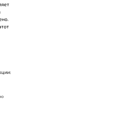
ляет
м
ено.
этот
кции:
но