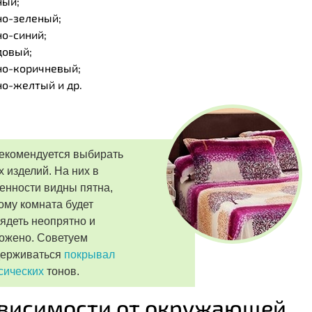
ный;
но-зеленый;
о-синий;
довый;
но-коричневый;
о-желтый и др.
екомендуется выбирать
х изделий. На них в
енности видны пятна,
ому комната будет
ядеть неопрятно и
ожено. Советуем
держиваться
покрывал
сических
тонов.
ависимости от окружающей