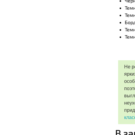
Чер
Тем
Темн
Бор
Тем
Темн
Не р
ярки
особ
поэт
выгл
неух
при
клас
В з