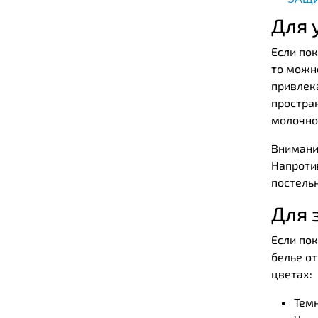
Для 
Если по
то можн
привлек
простран
молочн
Внимани
Напротив
постель
Для 
Если по
белье от
цветах:
Тем