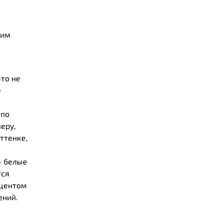
щим
что не
е
 по
еру,
ттенке,
– белые
тся
кцентом
ений.