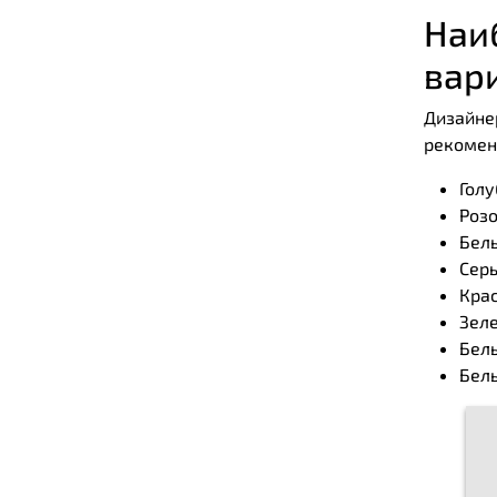
Наи
вар
Дизайне
рекомен
Голу
Розо
Бел
Серы
Крас
Зеле
Белы
Белы