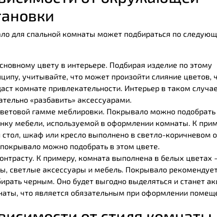
тановки
ло для спальной комнаты может подбираться по следую
сновному цвету в интерьере. Подбирая изделие по этому
ципу, учитывайте, что может произойти слияние цветов, 
аст комнате привлекательности. Интерьер в таком случа
тельно «разбавить» аксессуарами.
цветовой гамме меблировки. Покрывало можно подобрать
нку мебели, используемой в оформлении комнаты. К прим
 стол, шкаф или кресло выполнено в светло-коричневом о
 покрывало можно подобрать в этом цвете.
онтрасту. К примеру, комната выполнена в белых цветах 
ы, светлые аксессуары и мебель. Покрывало рекомендуе
ирать черным. Оно будет выгодно выделяться и станет а
наты, что является обязательным при оформлении помещ
ависимости от стиля комнаты