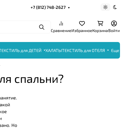
+7 (812) 748-2627
Светлая те
Темна
Поиск
Сравнение
Избранное
Корзина
Войти
ТЕКСТИЛЬ для ДЕТЕЙ
ХАЛАТЫ
ТЕКСТИЛЬ для ОТЕЛЯ
Еще
?
ля спальни?
занятие.
какой
кое
и
вано. Но