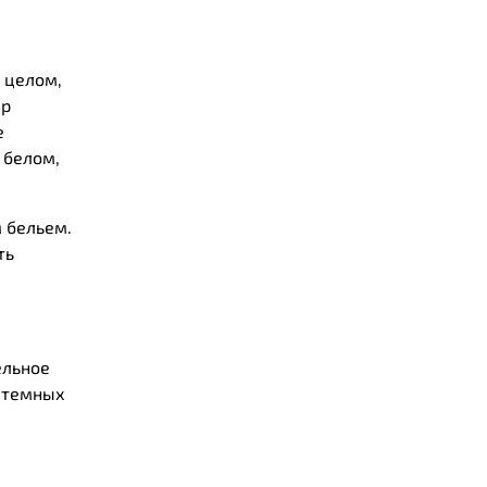
 целом,
ер
е
 белом,
 бельем.
ть
ельное
а темных