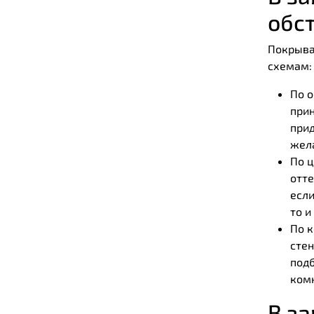
обс
Покрыва
схемам:
По о
прин
прид
жела
По 
отте
если
то и
По к
стен
подб
ком
В з