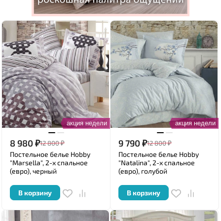
акция недели
акция недели
8 980
₽
9 790
₽
12 800
₽
12 800
₽
Постельное белье Hobby
Постельное белье Hobby
"Marsella", 2-х спальное
"Natalina", 2-х спальное
(евро), черный
(евро), голубой
В корзину
В корзину