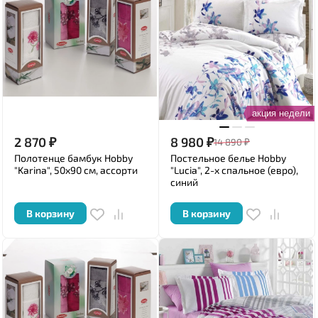
акция недели
2 870
₽
8 980
₽
14 890
₽
Полотенце бамбук Hobby
Постельное белье Hobby
"Karina", 50x90 см, ассорти
"Lucia", 2-х спальное (евро),
синий
В корзину
В корзину