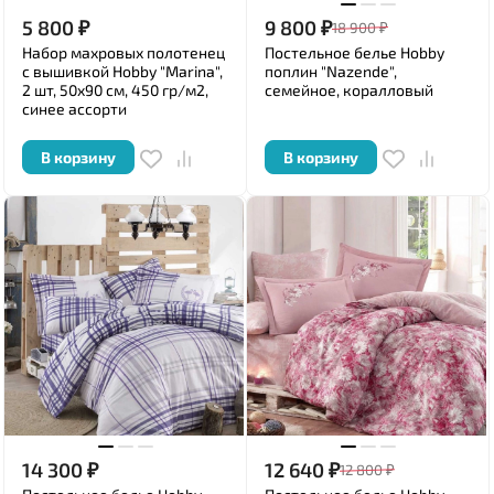
5 800
₽
9 800
₽
18 900
₽
Набор махровых полотенец
Постельное белье Hobby
с вышивкой Hobby "Marina",
поплин "Nazende",
2 шт, 50x90 см, 450 гр/м2,
семейное, коралловый
синее ассорти
В корзину
В корзину
14 300
₽
12 640
₽
12 800
₽