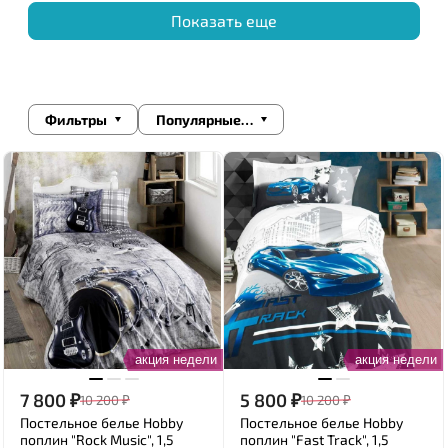
Показать еще
Фильтры
Популярные сначала
акция недели
акция недели
7 800
₽
5 800
₽
10 200
₽
10 200
₽
Постельное белье Hobby
Постельное белье Hobby
поплин "Rock Music", 1,5
поплин "Fast Track", 1,5