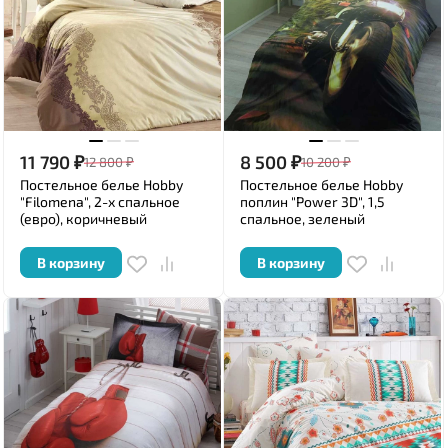
11 790
₽
8 500
₽
12 800
₽
10 200
₽
Постельное белье Hobby
Постельное белье Hobby
"Filomena", 2-х спальное
поплин "Power 3D", 1,5
(евро), коричневый
спальное, зеленый
В корзину
В корзину