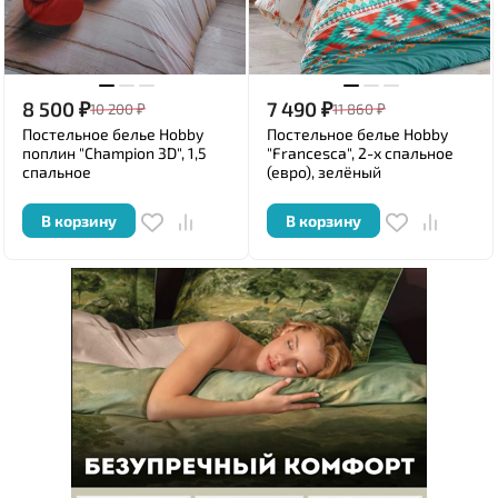
8 500
₽
7 490
₽
10 200
₽
11 860
₽
Постельное белье Hobby
Постельное белье Hobby
поплин "Champion 3D", 1,5
"Francesca", 2-х спальное
спальное
(евро), зелёный
В корзину
В корзину