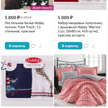
акция недели
5 800
₽
5 800
₽
10 200
₽
Постельное белье Hobby
Набор махровых полотенец
поплин "Fast Track", 1,5
с вышивкой Hobby "Marina",
спальное, красный
2 шт, 50x90 см, 450 гр/м2,
красное ассорти
В корзину
В корзину