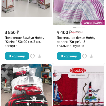
акция недели
3 850
₽
4 400
₽
10 200
₽
Полотенце бамбук Hobby
Постельное белье Hobby
"Karina", 50x90 см, 2 шт.,
поплин "Stripe", 1,5
ассорти
спальное, фуксия
В корзину
В корзину