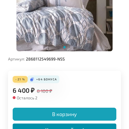
Артикул:
2868112549699-NSS
- 21 %
+64
БОНУСА
6 400
₽
8 100
₽
Осталось 2
В корзину