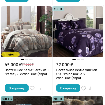
310 ТС
лён
45 000
₽
32 000
₽
77 000
₽
Постельное белье Sarev лен
Постельное белье Valeron
"Vesta", 2-х спальное (евро)
USC "Paladium", 2-х
спальное (евро)
В корзину
В корзину
300 ТС
300 ТС