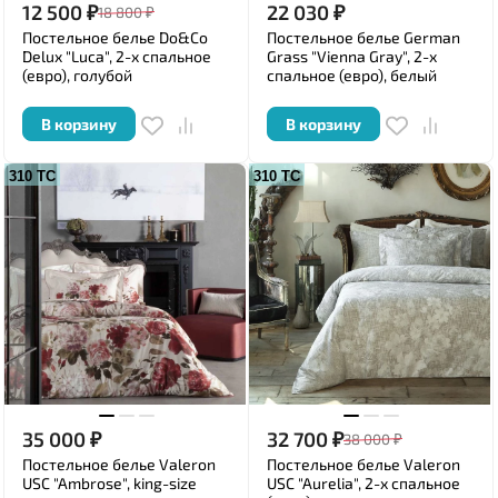
12 500
₽
22 030
₽
18 800
₽
Постельное белье Do&Co
Постельное белье German
Delux "Luca", 2-х спальное
Grass "Vienna Gray", 2-х
(евро), голубой
спальное (евро), белый
В корзину
В корзину
310 ТС
310 ТС
35 000
₽
32 700
₽
38 000
₽
Постельное белье Valeron
Постельное белье Valeron
USC "Ambrose", king-size
USC "Aurelia", 2-х спальное