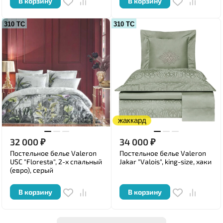
В корзину
В корзину
310 ТС
310 ТС
жаккард
32 000
₽
34 000
₽
Постельное белье Valeron
Постельное белье Valeron
USC "Floresta", 2-х спальный
Jakar "Valois", king-size, хаки
(евро), серый
В корзину
В корзину