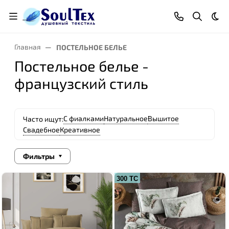
Тем
Главная
ПОСТЕЛЬНОЕ БЕЛЬЕ
Постельное белье -
французский стиль
С фиалками
Натуральное
Вышитое
Часто ищут:
Свадебное
Креативное
Фильтры
300 ТС