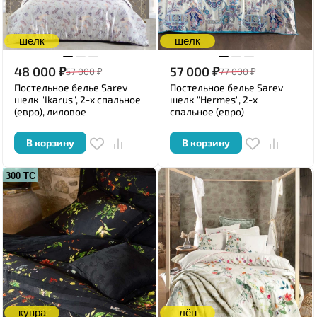
шелк
шелк
48 000
₽
57 000
₽
57 000
₽
77 000
₽
Постельное белье Sarev
Постельное белье Sarev
шелк "Ikarus", 2-х спальное
шелк "Hermes", 2-х
(евро), лиловое
спальное (евро)
В корзину
В корзину
300 ТС
купра
лён