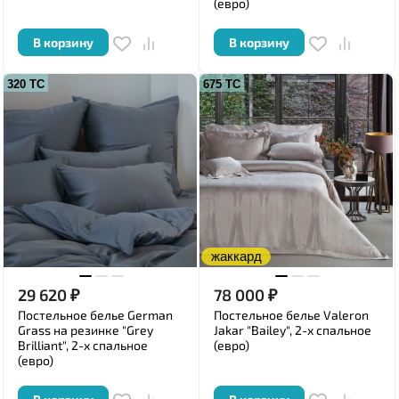
(евро)
В корзину
В корзину
320 ТС
675 ТС
жаккард
29 620
₽
78 000
₽
Постельное белье German
Постельное белье Valeron
Grass на резинке "Grey
Jakar "Bailey", 2-х спальное
Brilliant", 2-х спальное
(евро)
(евро)