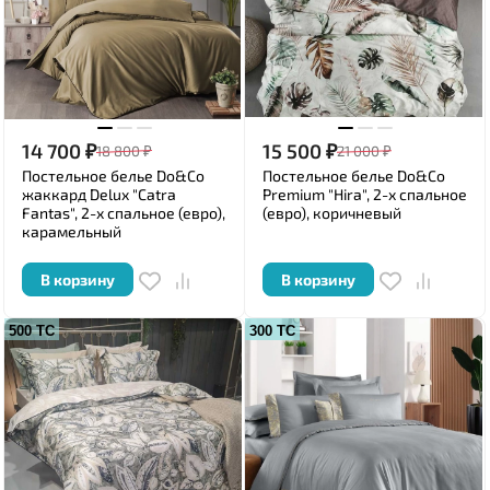
14 700
₽
15 500
₽
18 800
₽
21 000
₽
Постельное белье Do&Co
Постельное белье Do&Co
жаккард Delux "Catra
Premium "Hira", 2-х спальное
Fantas", 2-х спальное (евро),
(евро), коричневый
карамельный
В корзину
В корзину
500 ТС
300 ТС