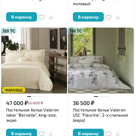
лиловый
В корзину
В корзину
310 ТС
310 ТС
жаккард
47 000
₽
36 500
₽
55 000
₽
Постельное белье Valeron
Постельное белье Valeron
Jakar "Bernelle", king-size,
USC "Fleurine", 2-х спальное
экрю
(евро)
В корзину
В корзину