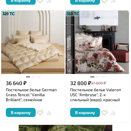
В корзину
В корзину
320 ТС
310 ТС
36 640
₽
32 800
₽
37 000
₽
Постельное белье German
Постельное белье Valeron
Grass Tencel "Vanilla
USC "Ambrose", 2-х
Brilliant", семейное
спальный (евро), красный
В корзину
В корзину