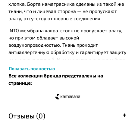
хлопка. Борта наматрасника сделаны из такой же
ткани, что и лицевая сторона — не пропускают
влагу, отсутствуют шовные соединения.
INTO мембрана «аква-стоп» не пропускает влагу,
но при этом обладает высокой
воздухопроводностью. Ткань проходит
антиаллергенную обработку и гарантирует защиту
от пылевых клещей. Наматрасник износоустойчив,
изготовлен в виде натяжной простыни на
Показать полностью
эластичной резинке по контуру.
Все коллекции бренда представлены на
странице:
Kamasana - испанский бренд товаров для сна.
Компания использует современные технологии
производства, постоянно совершенствуя их и, при
этом продолжая чтить многолетние традиции,
Отзывы (0)
заложенные Кандидо Пенальбо Моренкосом.
Сегодня дело основателя компании продолжают
его сыновья, внуки и правнуки. За годы своего