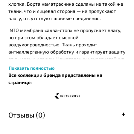
хлопка. Борта наматрасника сделаны из такой же
ткани, что и лицевая сторона — не пропускают
влагу, отсутствуют шовные соединения.
INTO мембрана «аква-стоп» не пропускает влагу,
но при этом обладает высокой
воздухопроводностью. Ткань проходит
антиаллергенную обработку и гарантирует защиту
от пылевых клещей. Наматрасник износоустойчив,
изготовлен в виде натяжной простыни на
Показать полностью
эластичной резинке по контуру.
Все коллекции бренда представлены на
странице:
Kamasana - испанский бренд товаров для сна.
Компания использует современные технологии
производства, постоянно совершенствуя их и, при
этом продолжая чтить многолетние традиции,
Отзывы (0)
заложенные Кандидо Пенальбо Моренкосом.
Сегодня дело основателя компании продолжают
его сыновья, внуки и правнуки. За годы своего