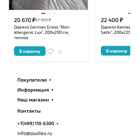
20 670
₽
22 400
₽
27 560
₽
Одеяло German Grass "Non-
Одеяло Kamasana 
allergenic Lux", 200x200 см,
Satin", 200x220 см
теплое
В корзину
В корзину
Покупателю
Информация
Наш магазин
Контакты
+7(499) 110-6300
info@soultex.ru