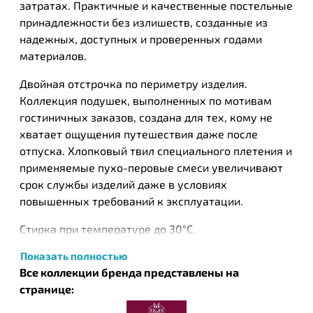
затратах. Практичные и качественные постельные
принадлежности без излишеств, созданные из
надежных, доступных и проверенных годами
материалов.
Двойная отстрочка по периметру изделия.
Коллекция подушек, выполненных по мотивам
гостиничных заказов, создана для тех, кому не
хватает ощущения путешествия даже после
отпуска. Хлопковый твил специального плетения и
применяемые пухо-перовые смеси увеличивают
срок службы изделий даже в условиях
повышенных требований к эксплуатации.
Стирка при температуре до 30°С.
Показать полностью
ТМ German Grass — объединяет в себе опыт
Все коллекции бренда представлены на
австрийских мастеров-текстильщиков. Секреты их
странице:
мастерства, отточенные многолетним опытом,
легли в основу создания современной коллекции