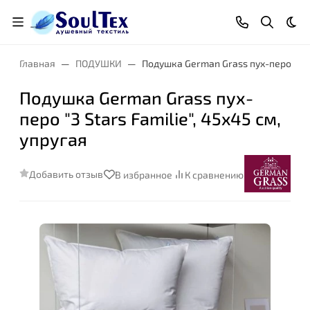
Тем
Главная
ПОДУШКИ
Подушка German Grass пух-перо "3 St
Подушка German Grass пух-
перо "3 Stars Familie", 45x45 см,
Высота:
упругая
Добавить отзыв
В избранное
К сравнению
Упругость и
анатомические
особенности: