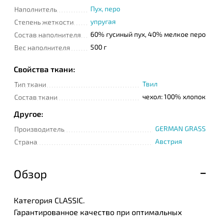
Пух, перо
Наполнитель
упругая
Степень жеткости
Телефон
60% гусиный пух, 40% мелкое перо
Состав наполнителя
500 г
Вес наполнителя
Сообщение
Свойства ткани:
Твил
Тип ткани
чехол: 100% хлопок
Состав ткани
Другое:
GERMAN GRASS
Производитель
Австрия
Страна
Подтверждаю
прочтение и согласие
с
Политикой
конфиденциальности
Обзор
Категория CLASSIC.
Гарантированное качество при оптимальных