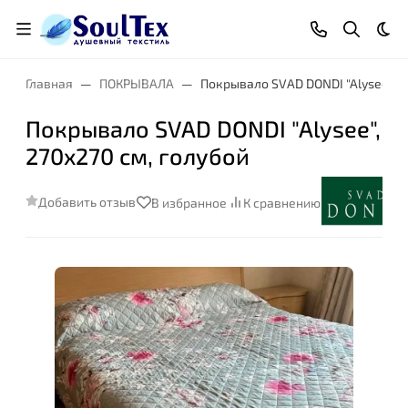
Тем
Главная
ПОКРЫВАЛА
Покрывало SVAD DONDI "Alysee", 2
Покрывало SVAD DONDI "Alysee",
270x270 см, голубой
Добавить отзыв
В избранное
К сравнению