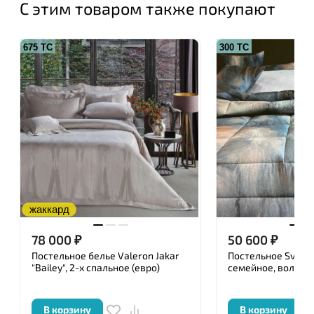
С этим товаром также покупают
675 ТС
300 ТС
жаккард
78 000
₽
50 600
₽
Постельное белье Valeron Jakar
Постельное Svad Do
"Bailey", 2-х спальное (евро)
семейное, волна
В корзину
В корзину