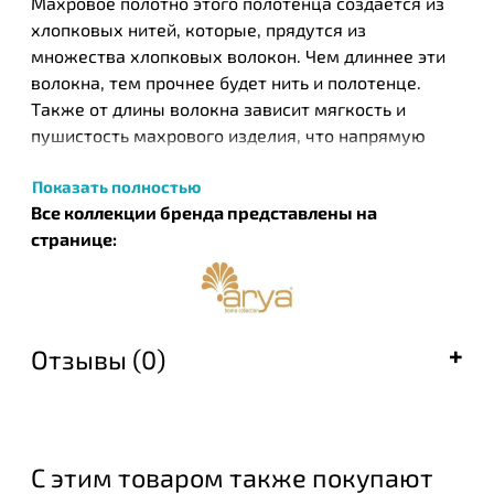
Махровое полотно этого полотенца создается из
хлопковых нитей, которые, прядутся из
множества хлопковых волокон. Чем длиннее эти
волокна, тем прочнее будет нить и полотенце.
Также от длины волокна зависит мягкость и
пушистость махрового изделия, что напрямую
влияет на то, как полотенце будет впитывать воду.
Показать полностью
Компания «ARYA HOME» более 25 лет занимается
Все коллекции бренда представлены на
продажей текстиля для дома, успешно укрепив
странице:
свои позиции на рынке и завоевав репутацию
лидера турецкого текстиля для дома из
высококачественных материалов.
Преимуществом компании является большой
Отзывы (0)
ассортимент товаров, представленный на нашем
сайте, а также их разделение по стилистике и
ценовому сегменту. Это дает возможность
широкого выбора, исходя из индивидуальных
вкусовых предпочтений и уровня дохода
С этим товаром также покупают