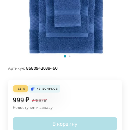
Артикул:
8680943039460
- 52 %
+9
БОНУСОВ
999
₽
2 100
₽
Недоступен к заказу
В корзину