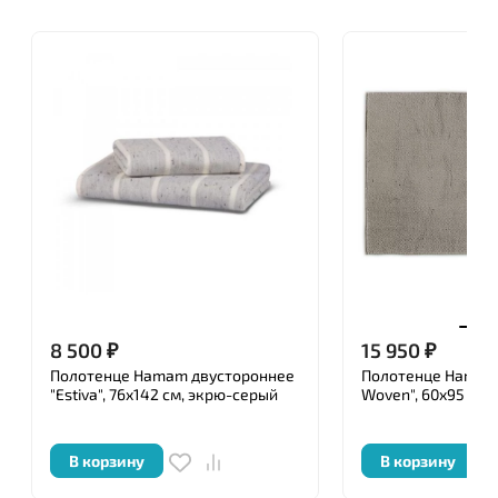
покупателя.
Мы предлагаем текстиль для дома бренда «ARYA
HOME», который сделает любое помещение
уютным и стильным - постельное белье их хлопка
и бамбука, стильные покрывала и мягкие пледы,
теплые одеяла и удобные подушки, махровые
полотенца, удобные халаты.
Наш интернет-магазин постоянно радует
покупателей новинками. Безупречное качество
производства обеспечивается
профессионализмом и квалификацией
специалистов, которые производят продукцию на
8 500
₽
15 950
₽
крупнейших турецких фабриках, имеющих
Полотенце Hamam двустороннее
Полотенце Hamam 
высочайшую репутацию и оснащённых
"Estiva", 76x142 см, экрю-серый
Woven", 60x95 см,
современным высокотехнологичным швейным
оборудованием.
В корзину
В корзину
Конечная цель «ARYA HOME» - это комфорт,