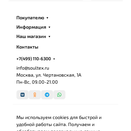
удобство и уют в вашем доме. Играйте со стилем в
вашем доме, меняйте облик каждой из комнат по
настроению, сезону или совместным увлечениям,
Покупателю
а «ARYA HOME» с любовью поможет подобрать вам
Информация
лучший текстиль для дома по выгодной цене.
Наш магазин
Контакты
+7(499) 110-6300
info@soultex.ru
Москва, ул. Чертановская, 1А
Пн-Вс, 09.00-21.00
Мы используем cookies для быстрой и
удобной работы сайта. Получаем и