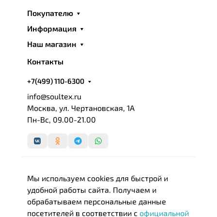
был даже взят под опеку правительством Турции,
Покупателю
в рамках кампании по продвижению
национальных брендов.
Информация
Наш магазин
В течение короткого времени Нamam занял
лидирующие позиции среди текстильных брендов.
Контакты
Нamam стал выбором гостиниц и салонов красоты
по всему миру. Известные сети отелей
+7(499) 110-6300
заказывают исключительно халаты и полотенца
info@soultex.ru
этого турецкого бренда.
Москва, ул. Чертановская, 1А
Пн-Вс, 09.00-21.00
Сегодня Нamam можно с уверенностью назвать
одним из самых элитных и дорогих
производителей домашнего и профессионального
текстиля премиум класса. Изделия компании не
уступают по качеству, стилю, дизайну и
Мы используем cookies для быстрой и
надежности изделиям с мировыми именами.
удобной работы сайта. Получаем и
Изготавливается текстиль Нamam из
обрабатываем персональные данные
натурального хлопка, собранного с экологически
посетителей в соответствии с
официальной
чистых плантаций Турции. При производстве