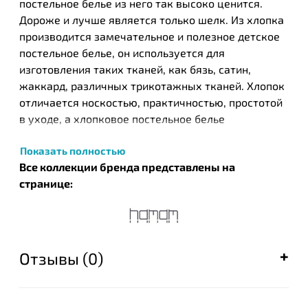
постельное белье из него так высоко ценится.
Дороже и лучше является только шелк. Из хлопка
производится замечательное и полезное детское
постельное белье, он используется для
изготовления таких тканей, как бязь, сатин,
жаккард, различных трикотажных тканей. Хлопок
отличается носкостью, практичностью, простотой
в уходе, а хлопковое постельное белье
обеспечивает приятный и комфортный отдых.
Показать полностью
Турецкий бренд текстильных изделий Нamam был
Все коллекции бренда представлены на
основан в 2003 году в результате общих усилий
странице:
известных на то время компании ЕКЕ и турецкого
дизайнера Идиль Тарзи. Этот бренд стал одним из
первых, кто запустил производство целых серий
банных полотенец, постельного белья и халатов,
Отзывы (0)
которые с успехом были встречены покупателями
во всем мире. Успешный тандем производителя и
дизайнера получил необычайную популярность и