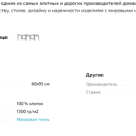
одним из самых элитных и дорогих производителей дома
еству, стилю, дизайну и надежности изделиям с мировыми
ки чистых плантаций Турции. При производстве изделий 
имер, текстиль Нamam изготавливается с помощью специа
are. Специальная пропитка тканей Microban имеете антиб
ице:
о хлопка бренд использует и другие высококачественные 
Другое:
60x95 см
Производитель
Страна
100 % хлопок
1300 гр/м2
Махровая ткань