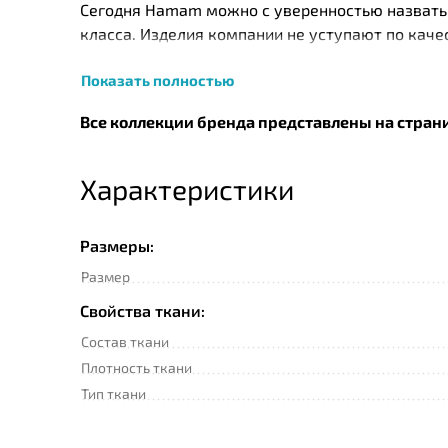
Сегодня Нamam можно с уверенностью назвать 
класса. Изделия компании не уступают по кач
натурального хлопка, собранного с экологичес
Показать полностью
турецких и швейцарских технологов. Так, напр
витамина Е и ароматическим наполнением Skinc
Все коллекции бренда представлены на стран
изначальный вид изделия до 50 стирок. Помим
Характеристики
Размеры:
Размер
Свойства ткани:
Состав ткани
Плотность ткани
Тип ткани