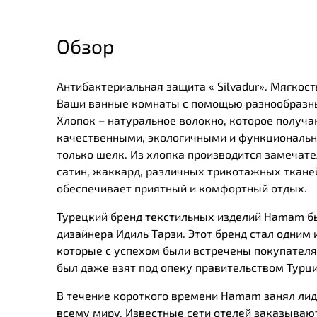
Обзор
Антибактериальная защита « Silvadur». Мягкос
Ваши ванные комнаты с помощью разнообразны
Хлопок – натуральное волокно, которое получа
качественными, экологичными и функциональны
только шелк. Из хлопка производится замечател
сатин, жаккард, различных трикотажных тканей
обеспечивает приятный и комфортный отдых.
Турецкий бренд текстильных изделий Нamam был
дизайнера Идиль Тарзи. Этот бренд стал одним 
которые с успехом были встречены покупателя
был даже взят под опеку правительством Турц
В течение короткого времени Нamam занял лид
всему миру. Известные сети отелей заказывают