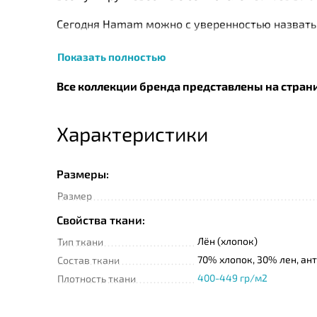
Сегодня Нamam можно с уверенностью назвать 
класса. Изделия компании не уступают по кач
Показать полностью
натурального хлопка, собранного с экологичес
турецких и швейцарских технологов. Так, напр
Все коллекции бренда представлены на стран
витамина Е и ароматическим наполнением Skinc
изначальный вид изделия до 50 стирок. Помим
Характеристики
Размеры:
Размер
Свойства ткани:
Лён (хлопок)
Тип ткани
70% хлопок, 30% лен, а
Состав ткани
400-449 гр/м2
Плотность ткани