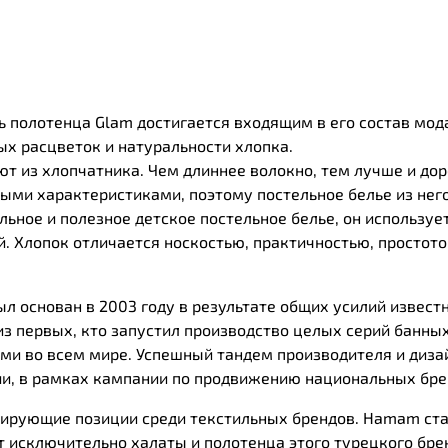
ть полотенца Glam достигается входящим в его состав мод
х расцветок и натуральности хлопка.
ют из хлопчатника. Чем длиннее волокно, тем лучше и до
ми характеристиками, поэтому постельное белье из него
ьное и полезное детское постельное белье, он использует
. Хлопок отличается носкостью, практичностью, простотой
 основан в 2003 году в результате общих усилий извест
из первых, кто запустил производство целых серий банных
ми во всем мире. Успешный тандем производителя и диза
ии, в рамках кампании по продвижению национальных бре
ирующие позиции среди текстильных брендов. Нamam ста
 исключительно халаты и полотенца этого турецкого бре