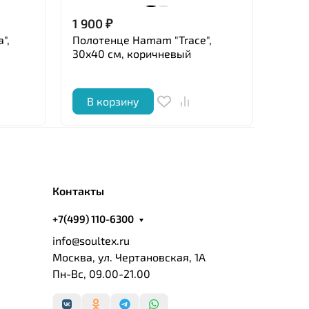
1 900
₽
14 2
",
Полотенце Hamam "Trace",
Поло
30x40 см, коричневый
70x14
В корзину
В 
Контакты
+7(499) 110-6300
info@soultex.ru
Москва, ул. Чертановская, 1А
Пн-Вс, 09.00-21.00