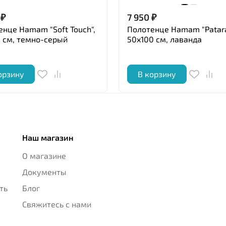
₽
7 950
₽
енце Hamam "Soft Touch",
Полотенце Hamam "Patara
2 см, темно-серый
50x100 см, лаванда
орзину
В корзину
Наш магазин
О магазине
Документы
ть
Блог
Свяжитесь с нами