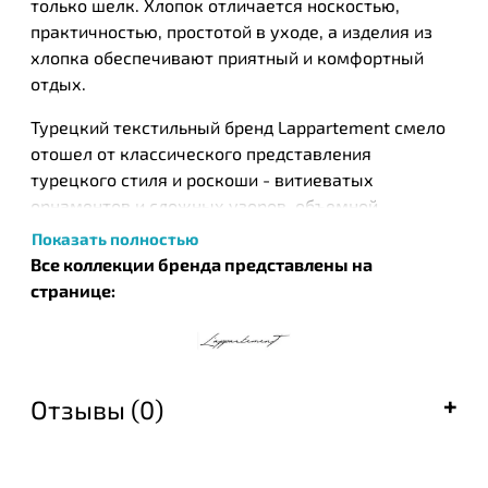
только шелк. Хлопок отличается носкостью,
практичностью, простотой в уходе, а изделия из
хлопка обеспечивают приятный и комфортный
отдых.
Турецкий текстильный бренд Lappartement смело
отошел от классического представления
турецкого стиля и роскоши - витиеватых
орнаментов и сложных узоров, объемной
аппликации или вышивки. Lappartement был
Показать полностью
вдохновлен классическими интерьерами
Все коллекции бренда представлены на
английских домов и утонченной сдержанностью
странице:
французского Прованса. Если вы любитель
классики, стиля кантри и показной роскоши
предпочитаете элегантность – тогда этот текстиль
вам просто идеально подходит. Главная задача
Отзывы (0)
бренда – создавать комфорт и тихий уют в каждой
детали повседневной жизни своих покупателей.
Бренд Lappartement был создан основателем