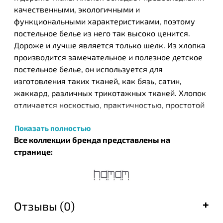
качественными, экологичными и
функциональными характеристиками, поэтому
постельное белье из него так высоко ценится.
Дороже и лучше является только шелк. Из хлопка
производится замечательное и полезное детское
постельное белье, он используется для
изготовления таких тканей, как бязь, сатин,
жаккард, различных трикотажных тканей. Хлопок
отличается носкостью, практичностью, простотой
в уходе, а хлопковое постельное белье
Показать полностью
обеспечивает приятный и комфортный отдых.
Все коллекции бренда представлены на
Турецкий бренд текстильных изделий Нamam был
странице:
основан в 2003 году в результате общих усилий
известных на то время компании ЕКЕ и турецкого
дизайнера Идиль Тарзи. Этот бренд стал одним из
первых, кто запустил производство целых серий
Отзывы (0)
банных полотенец, постельного белья и халатов,
которые с успехом были встречены покупателями