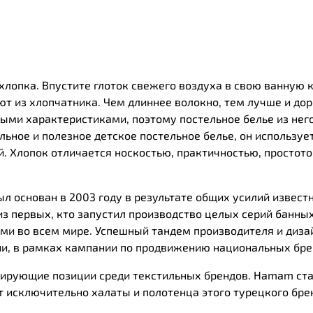
хлопка. Впустите глоток свежего воздуха в свою ванную
ют из хлопчатника. Чем длиннее волокно, тем лучше и до
ми характеристиками, поэтому постельное белье из него
ьное и полезное детское постельное белье, он использует
. Хлопок отличается носкостью, практичностью, простотой
 основан в 2003 году в результате общих усилий извест
из первых, кто запустил производство целых серий банных
ми во всем мире. Успешный тандем производителя и диза
ии, в рамках кампании по продвижению национальных бре
ирующие позиции среди текстильных брендов. Нamam ста
 исключительно халаты и полотенца этого турецкого бре