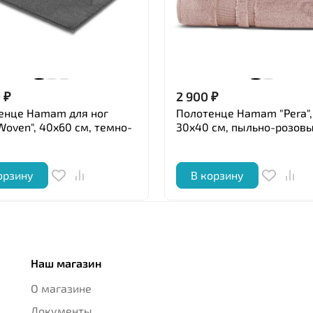
0
₽
2 900
₽
енце Hamam для ног
Полотенце Hamam "Pera",
Woven", 40x60 см, темно-
30x40 см, пыльно-розов
орзину
В корзину
Наш магазин
О магазине
Документы