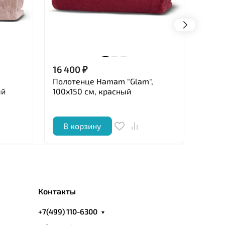
16 400
₽
13 5
Полотенце Hamam "Glam",
Полот
ый
100x150 см, красный
70x1
В корзину
В 
Контакты
+7(499) 110-6300