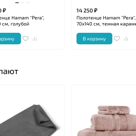
0
₽
14 250
₽
енце Hamam "Pera",
Полотенце Hamam "Pera",
 см, голубой
70x140 см, темная карам
орзину
В корзину
упают