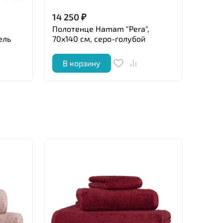
14 250
₽
14 2
Полотенце Hamam "Pera",
Поло
ель
70x140 см, серо-голубой
70x1
В корзину
В 