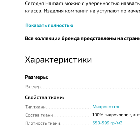
Сегодня Нamam можно с уверенностью назвать 
класса. Изделия компании не уступают по кач
натурального хлопка, собранного с экологичес
Показать полностью
турецких и швейцарских технологов. Так, напр
витамина Е и ароматическим наполнением Skinc
Все коллекции бренда представлены на стран
изначальный вид изделия до 50 стирок. Помим
Характеристики
Размеры:
Размер
Свойства ткани:
Микрокоттон
Тип ткани
100% гидрохлопок, ан
Состав ткани
550-599 гр/м2
Плотность ткани