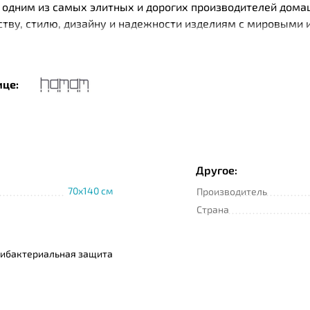
одним из самых элитных и дорогих производителей дома
еству, стилю, дизайну и надежности изделиям с мировыми
ки чистых плантаций Турции. При производстве изделий 
имер, текстиль Нamam изготавливается с помощью специа
are. Специальная пропитка тканей Microban имеете антиб
ице:
о хлопка бренд использует и другие высококачественные 
Другое:
70x140 см
Производитель
Страна
тибактериальная защита