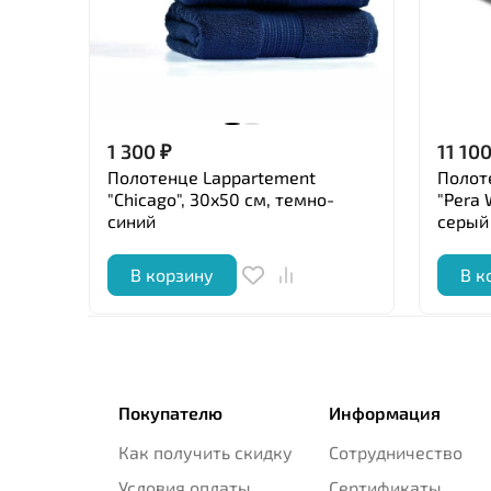
1 300
₽
11 10
Полотенце Lappartement
Полот
"Chicago", 30x50 см, темно-
"Pera 
синий
серый
В корзину
В к
Покупателю
Информация
Как получить скидку
Сотрудничество
Условия оплаты
Сертификаты