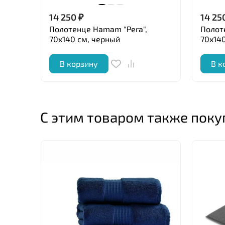
14 250
₽
14 25
Полотенце Hamam "Pera",
Полот
70x140 см, черный
70x140
В корзину
В к
С этим товаром также пок