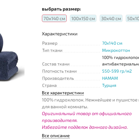
выбрать размер:
70х140 см
100х150 см
30х40 см
50х1
Характеристики
Размер
70x140 см
Тип ткани
Микрокоттон
100% гидрохлопок
Состав ткани
антибактериальн
Плотность ткани
550-599 гр/м2
Производитель
HAMAM
Страна
Турция
Все характеристики
100% гидрохлопок. Нежнейшее и пушистое
для ванной комнаты.
Оригинальный товар от официального
производителя.
Избегайте подделок данного дизайна.
Все описание