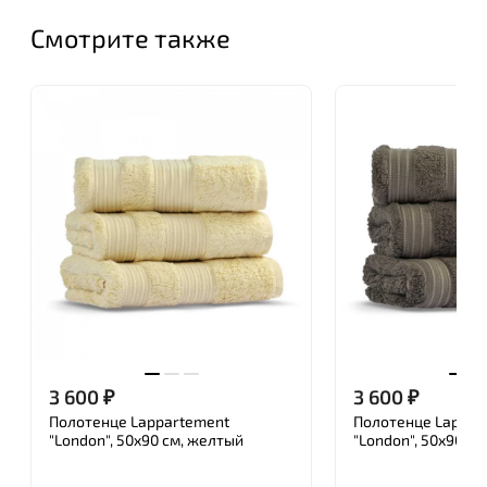
При производстве текстиля Lappartement
Смотрите также
используется только натуральный египетский и
турецкий хлопок, который был собран вручную. За
счет этого повышаются его технические
показатели, благодаря чему турецкий и
египетский хлопок считается самым
качественным и чистым хлопком на мировом
рынке.
С заботой об окружающей среде для изготовления
текстильных изделий Lappartement используют
нетоксичные материалы и органику. Безопасность
и качество продукции подтверждается
международным стандартом GOTS и Oeko-tex.
3 600
₽
3 600
₽
Полотенце Lappartement
Полотенце Lappar
"London", 50x90 см, желтый
"London", 50x90 см