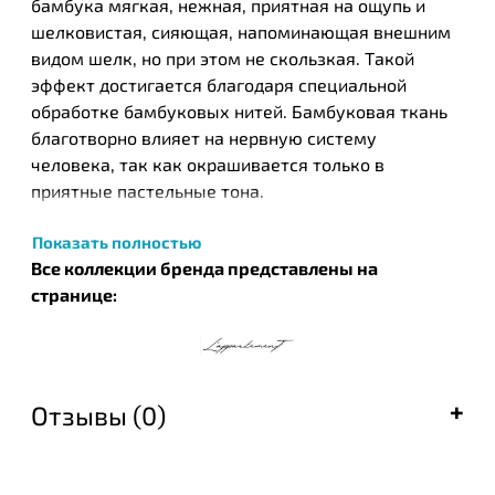
бамбука мягкая, нежная, приятная на ощупь и
шелковистая, сияющая, напоминающая внешним
видом шелк, но при этом не скользкая. Такой
эффект достигается благодаря специальной
обработке бамбуковых нитей. Бамбуковая ткань
благотворно влияет на нервную систему
человека, так как окрашивается только в
приятные пастельные тона.
Турецкий текстильный бренд Lappartement смело
Показать полностью
отошел от классического представления
Все коллекции бренда представлены на
турецкого стиля и роскоши - витиеватых
странице:
орнаментов и сложных узоров, объемной
аппликации или вышивки. Если вы любитель
классики, стиля кантри и показной роскоши
предпочитаете элегантность – тогда этот текстиль
Отзывы (0)
вам просто идеально подходит. Главная задача
бренда – создавать комфорт и тихий уют в каждой
детали повседневной жизни своих покупателей.