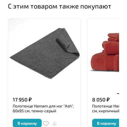
С этим товаром также покупают
17 950
₽
8 050
₽
Полотенце Hamam для ног "Ash",
Полотенце Hamam "
60x95 см, темно-серый
см, кирпичный
В корзину
В корзину