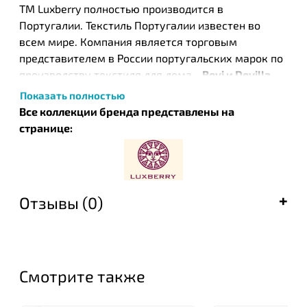
ТМ Luxberry полностью производится в
Португалии. Текстиль Португалии известен во
всем мире. Компания является торговым
представителем в России португальских марок по
производству текстиля для дома -
Bovi и Devilla
,
стиль которых совпадает со стилем ТМ Luxberry.
Показать полностью
Все коллекции бренда представлены на
странице:
Отзывы (0)
Смотрите также