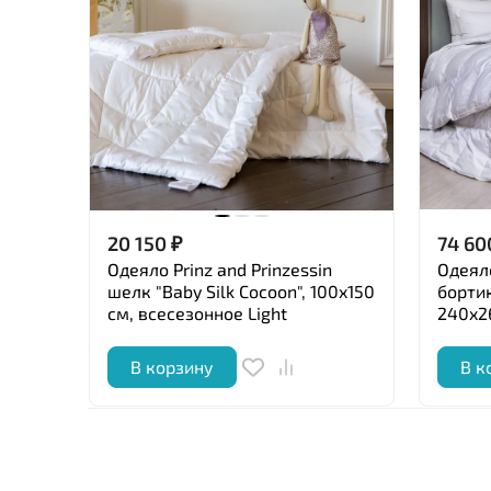
20 150
₽
74 60
Одеяло Prinz and Prinzessin
Одеял
шелк "Baby Silk Coсoоn", 100x150
бортик
см, всесезонное Light
240x2
В корзину
В к