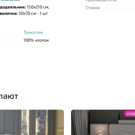
додеяльник:
150x210 см,
Страна
волочка:
50x70 см - 1 шт
Трикотаж
100% хлопок
упают
скид