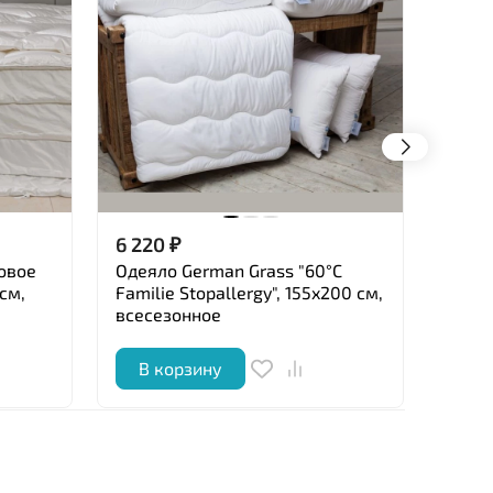
6 220
₽
39 9
овое
Одеяло German Grass "60°C
Одея
 см,
Familie Stopallergy", 155x200 см,
"Alli
всесезонное
легк
В корзину
В 