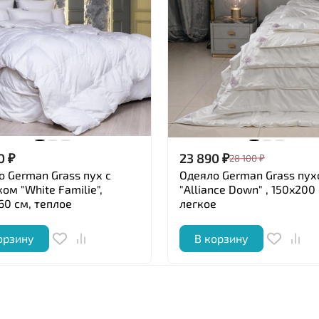
0
₽
23 890
₽
28 100
₽
о German Grass пух с
Одеяло German Grass пух
ом "White Familie",
"Alliance Down" , 150x200
60 см, теплое
легкое
орзину
В корзину