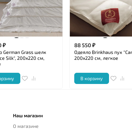
0
₽
88 550
₽
о German Grass шелк
Одеяло Brinkhaus пух "Car
nce Silk", 200x220 см,
200x220 см, легкое
е
орзину
В корзину
Наш магазин
О магазине