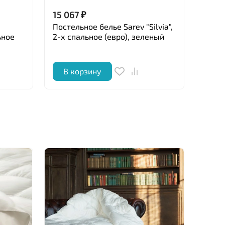
15 067
₽
15 0
Постельное белье Sarev "Silvia",
Посте
ьное
2-х спальное (евро), зеленый
"Benj
кори
В корзину
В 