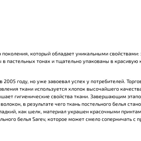
го поколения, который обладает уникальными свойствами: 
 в пастельных тонах и тщательно упакованы в красивую к
 2005 году, но уже завоевал успех у потребителей. Торго
овления ткани используется хлопок высочайшего качества
ышает гигиенические свойства ткани. Завершающим этапо
олокон, в результате чего ткань постельного белья стано
Гладкий, как шелк, материал украшен красочными принта
ельного белья Sarev, которое может смело соперничать с