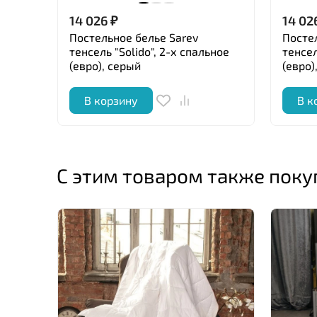
14 026
₽
14 02
Постельное белье Sarev
Посте
тенсель "Solido", 2-х спальное
тенсел
(евро), серый
(евро)
В корзину
В к
С этим товаром также пок