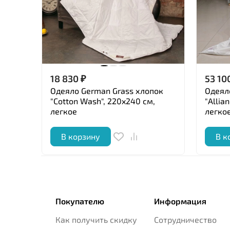
18 830
₽
53 10
Одеяло German Grass хлопок
Одеял
"Cotton Wash", 220x240 см,
"Allia
легкое
легко
В корзину
В к
Покупателю
Информация
Как получить скидку
Сотрудничество