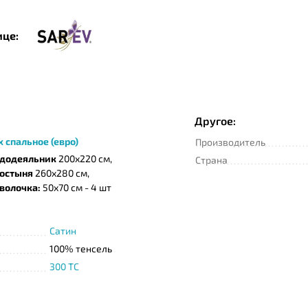
ице:
Другое:
х спальное (евро)
Производитель
додеяльник
200х220 см,
Страна
остыня
260х280 см,
волочка:
50х70 см - 4 шт
Сатин
100% тенсель
300 TC