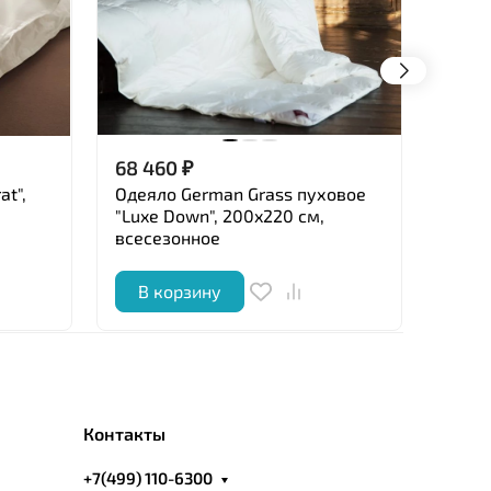
68 460
₽
19 5
at",
Одеяло German Grass пуховое
Одея
"Luxe Down", 200x220 см,
"Bamb
всесезонное
легк
В корзину
В 
Контакты
+7(499) 110-6300