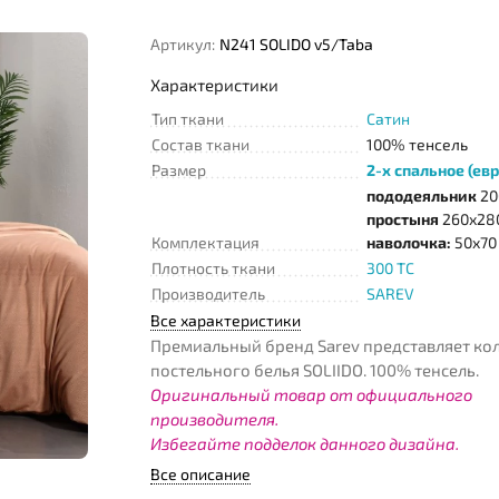
Артикул:
N241 SOLIDO v5/Taba
Характеристики
Тип ткани
Сатин
Состав ткани
100% тенсель
Размер
2-х спальное (евр
пододеяльник
20
простыня
260х280
Комплектация
наволочка:
50х70 
Плотность ткани
300 TC
Производитель
SAREV
Все характеристики
Премиальный бренд Sarev представляет к
постельного белья SOLIIDO. 100% тенсель.
Оригинальный товар от официального
производителя.
Избегайте подделок данного дизайна.
Все описание