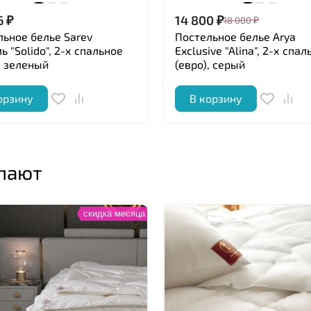
6
₽
14 800
₽
18 000
₽
льное белье Sarev
Постельное белье Arya
ь "Solido", 2-х спальное
Exclusive "Alina", 2-х спал
, зеленый
(евро), серый
орзину
В корзину
упают
скидка месяца