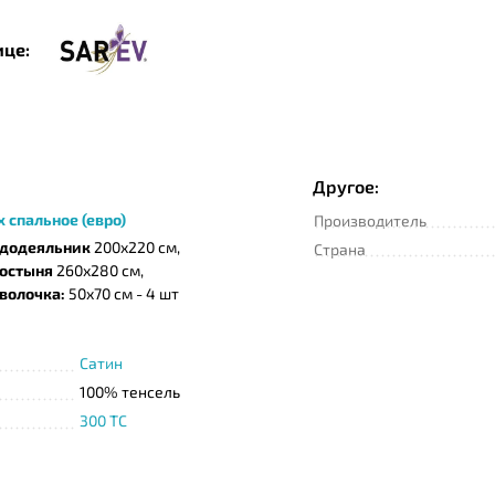
ице:
Другое:
х спальное (евро)
Производитель
додеяльник
200х220 см,
Страна
остыня
260х280 см,
волочка:
50х70 см - 4 шт
Сатин
100% тенсель
300 TC