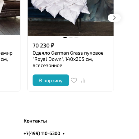
70 230
₽
10 5
шемир
Одеяло German Grass пуховое
Одеял
 см,
"Royal Down", 140x205 см,
Grass
всесезонное
В корзину
В 
Контакты
+7(499) 110-6300