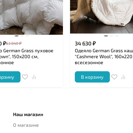
0
₽
34 630
₽
63 840
₽
о German Grass пуховое
Одеяло German Grass ка
own", 150x200 см,
"Cashmere Wool", 160x220
зонное
всесезонное
орзину
В корзину
Наш магазин
О магазине