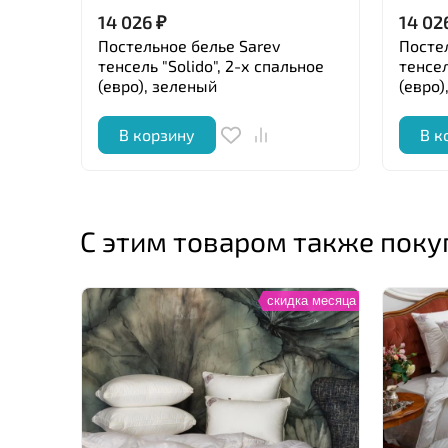
14 026
₽
14 02
Постельное белье Sarev
Посте
тенсель "Solido", 2-х спальное
тенсел
(евро), зеленый
(евро)
В корзину
В к
С этим товаром также пок
скидка месяца