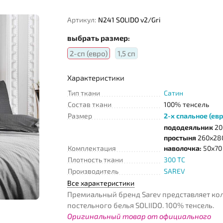
Артикул:
N241 SOLIDO v2/Gri
выбрать размер:
2-сп (евро)
1,5 сп
Характеристики
Тип ткани
Сатин
Состав ткани
100% тенсель
Размер
2-х спальное (евр
пододеяльник
20
простыня
260х280
Комплектация
наволочка:
50х70 
Плотность ткани
300 TC
Производитель
SAREV
Все характеристики
Премиальный бренд Sarev представляет к
постельного белья SOLIIDO. 100% тенсель.
Оригинальный товар от официального