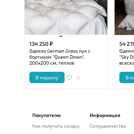
134 250
₽
54 27
Одеяло German Grass пух с
Одеял
бортиком "Queen Down",
"Sky D
200x200 см, теплое
всесе
В корзину
В к
Покупателю
Информация
Как получить скидку
Сотрудничество