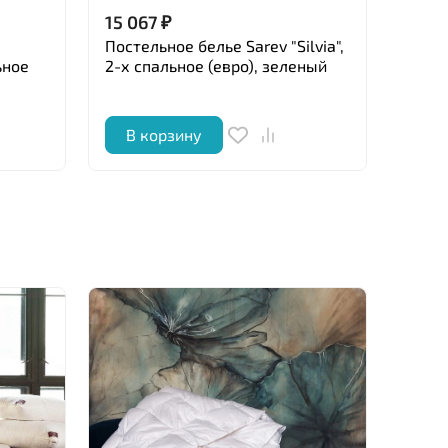
15 067
₽
15 0
Постельное белье Sarev "Silvia",
Посте
ьное
2-х спальное (евро), зеленый
"Benj
кори
В корзину
В 