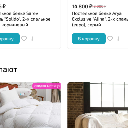
6
₽
14 800
₽
18 000
₽
льное белье Sarev
Постельное белье Arya
ь "Solido", 2-х спальное
Exclusive "Alina", 2-х спал
, коричневый
(евро), серый
орзину
В корзину
упают
скидка месяца