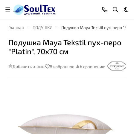
Тем
Главная
ПОДУШКИ
Подушка Maya Tekstil пух-перо "Platin
Подушка Maya Tekstil пух-перо
"Platin", 70x70 см
Добавить отзыв
В избранное
К сравнению