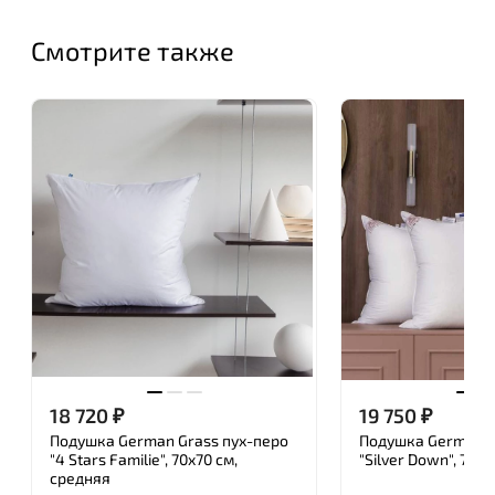
жизни. Пенелопа предлагает индивидуальные
коллекции подушек и одеял и дополняет свое
Смотрите также
предложение большим ассортиментом товаров,
включая чехлы для кроватей, одеяла, покрывала,
товары для детского сна.
Благодаря исследованиям и разработкам в
Лаборатории сна бренд ПЕНЕЛОПА постоянно
расширяет ассортимент продукции и вносит
функциональные решения для удовлетворения
потребностей потребителей и обеспечения сна
мирового класса.
18 720
₽
19 750
₽
Подушка German Grass пух-перо
Подушка German G
"4 Stars Familie", 70x70 см,
"Silver Down", 70x
средняя