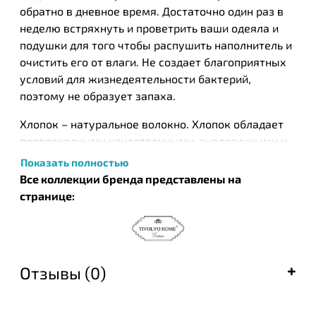
обратно в дневное время. Достаточно один раз в
неделю встряхнуть и проветрить ваши одеяла и
подушки для того чтобы распушить наполнитель и
очистить его от влаги. Не создает благоприятных
условий для жизнедеятельности бактерий,
поэтому не образует запаха.
Хлопок – натуральное волокно. Хлопок обладает
превосходными качественными, экологичными и
функциональными характеристиками. Хлопок
Показать полностью
отличается носкостью, практичностью, простотой
Все коллекции бренда представлены на
в уходе, а изделия из хлопка обеспечивают
странице:
комфортный отдых.
Бренд Penelope был запущен компанией Maya
Tekstil в 1993 году как первый бренд подушек и
Отзывы (0)
одеял премиум-класса в Турции. Бренд
разрабатывает и предлагает высококачественные
продукты для сна, необходимые для комфортной