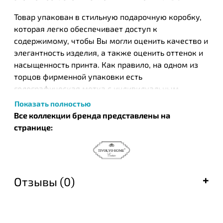
Товар упакован в стильную подарочную коробку,
которая легко обеспечивает доступ к
содержимому, чтобы Вы могли оценить качество и
элегантность изделия, а также оценить оттенок и
насыщенность принта. Как правило, на одном из
торцов фирменной упаковки есть
голографическая метка с индивидуальным
пошивочным номером изделия от Тиволио Хоум.
Показать полностью
Все коллекции бренда представлены на
Рекомендуется стирка при 30 градусах;
странице:
отбеливание запрещено; химическая чистка
запрещена; гладить запрещена; деликатная
барабанная сушка при пониженной температуре
60 °C.
Отзывы (0)
Торговая марка Tivolyo Home, принадлежащая
турецкой фабрике «Çarşafsan Tekstil A.Ş.», уже
около 40 лет производит, востребованный и